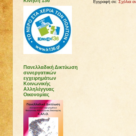
Κίνηση 136
Εγγραφή σε:
Σχόλια α
Πανελλαδική Δικτύωση
συνεργατικών
εγχειρημάτων
Κοινωνικής
Αλληλέγγυας
Οικονομίας