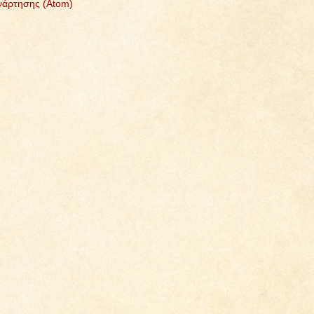
νάρτησης (Atom)