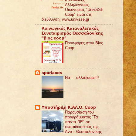
Αλληλέγγυας
Οικονομίας "UnivSSE
Coop" είναι στη
διεύθυνση: www.univsse.gr
Κοινωνικός Καταναλωτικός
Συνεταιρισμός Θεσσαλονίκης
"βιος coop"
Προσφορές στον Βίος
Coop
spartacos
Να ... αλλάξουμε!!!
Υποστήριξη Κ.ΑΛ.Ο. Coop
Παρουσίαση του
προγράμματος "Τα
πάντα RE" σε
εκπαιδευτικούς της
Ανατ. Θεσσαλονίκης