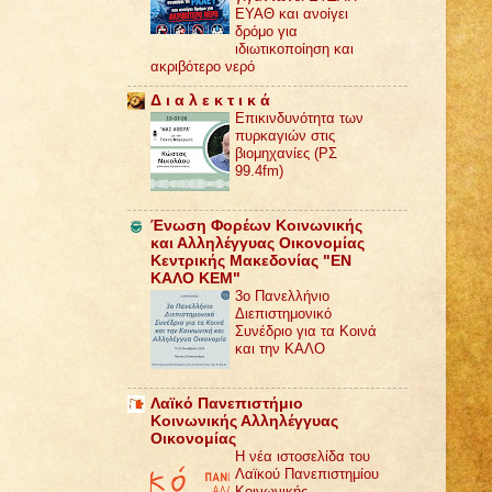
ΕΥΑΘ και ανοίγει
δρόμο για
ιδιωτικοποίηση και
ακριβότερο νερό
Δ ι α λ ε κ τ ι κ ά
Επικινδυνότητα των
πυρκαγιών στις
βιομηχανίες (ΡΣ
99.4fm)
Ένωση Φορέων Κοινωνικής
και Αλληλέγγυας Οικονομίας
Κεντρικής Μακεδονίας "ΕΝ
ΚΑΛΟ ΚΕΜ"
3ο Πανελλήνιο
Διεπιστημονικό
Συνέδριο για τα Κοινά
και την ΚΑΛΟ
Λαϊκό Πανεπιστήμιο
Κοινωνικής Αλληλέγγυας
Οικονομίας
Η νέα ιστοσελίδα του
Λαϊκού Πανεπιστημίου
Κοινωνικής