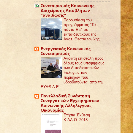
Συνεταιρισμός Κοινωνικής
Διαχείρισης Αποβλήτων
"ἀναβίωσις"
Παρουσίαση του
προγράμματος "Τα
πάντα RE" σε
εκπαιδευτικούς της
Ανατ. Θεσσαλονίκης
Ενεργειακός Κοινωνικός
Συνεταιρισμός
Ανοικτή επιστολή προς
όλους τους υποψηφίους
των Αυτοδιοικητικών
Εκλογών των
περιοχών που
υδροδοτούνται από την
ΕΥΑΘ Α.Ε.
Πανελλαδική Συνάντηση
Συνεργατικών Εγχειρημάτων
Κοινωνικής Αλληλέγγυας
Οικονομίας
Ετήσια Έκθεση
Κ.ΑΛ.Ο. 2018