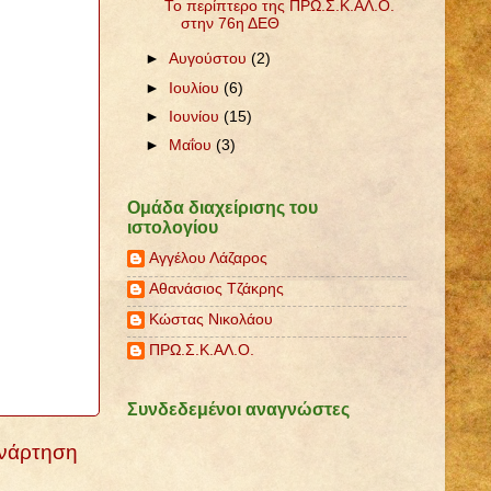
Το περίπτερο της ΠΡΩ.Σ.Κ.ΑΛ.Ο.
στην 76η ΔΕΘ
►
Αυγούστου
(2)
►
Ιουλίου
(6)
►
Ιουνίου
(15)
►
Μαΐου
(3)
Ομάδα διαχείρισης του
ιστολογίου
Αγγέλου Λάζαρος
Αθανάσιος Τζάκρης
Κώστας Νικολάου
ΠΡΩ.Σ.Κ.ΑΛ.Ο.
Συνδεδεμένοι αναγνώστες
Ανάρτηση