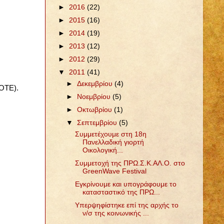
►
2016
(22)
►
2015
(16)
►
2014
(19)
►
2013
(12)
►
2012
(29)
▼
2011
(41)
►
Δεκεμβρίου
(4)
 ΟΤΕ).
►
Νοεμβρίου
(5)
►
Οκτωβρίου
(1)
▼
Σεπτεμβρίου
(5)
Συμμετέχουμε στη 18η
Πανελλαδική γιορτή
Οικολογική...
Συμμετοχή της ΠΡΩ.Σ.Κ.ΑΛ.Ο. στο
GreenWave Festival
Εγκρίνουμε και υπογράφουμε το
κατασταστικό της ΠΡΩ...
Υπερψηφίστηκε επί της αρχής το
ν/σ της κοινωνικής ...