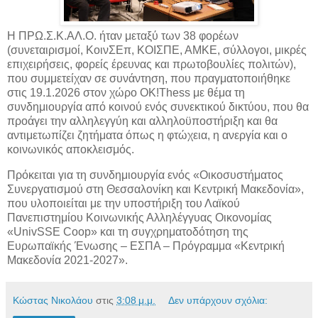
Η ΠΡΩ.Σ.Κ.ΑΛ.Ο. ήταν μεταξύ των 38 φορέων
(συνεταιρισμοί, ΚοινΣΕπ, ΚΟΙΣΠΕ, ΑΜΚΕ, σύλλογοι, μικρές
επιχειρήσεις, φορείς έρευνας και πρωτοβουλίες πολιτών),
που συμμετείχαν σε συνάντηση, που πραγματοποιήθηκε
στις 19.1.2026 στον χώρο OK!Thess με θέμα τη
συνδημιουργία από κοινού ενός συνεκτικού δικτύου, που θα
προάγει την αλληλεγγύη και αλληλοϋποστήριξη και θα
αντιμετωπίζει ζητήματα όπως η φτώχεια, η ανεργία και ο
κοινωνικός αποκλεισμός.
Πρόκειται για τη συνδημιουργία ενός «Οικοσυστήματος
Συνεργατισμού στη Θεσσαλονίκη και Κεντρική Μακεδονία»,
που υλοποιείται με την υποστήριξη του Λαϊκού
Πανεπιστημίου Κοινωνικής Αλληλέγγυας Οικονομίας
«UnivSSE Coop» και τη συγχρηματοδότηση της
Ευρωπαϊκής Ένωσης – ΕΣΠΑ – Πρόγραμμα «Κεντρική
Μακεδονία 2021-2027».
Κώστας Νικολάου
στις
3:08 μ.μ.
Δεν υπάρχουν σχόλια: