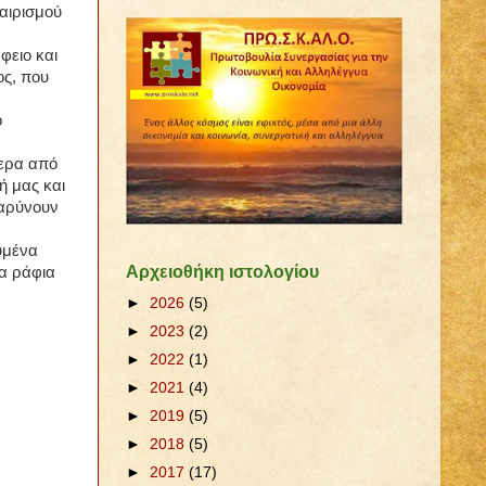
αιρισμού
.
φειο και
ος, που
ο
τερα από
ή μας και
βαρύνουν
υμένα
Αρχειοθήκη ιστολογίου
τα ράφια
►
2026
(5)
►
2023
(2)
►
2022
(1)
►
2021
(4)
►
2019
(5)
►
2018
(5)
►
2017
(17)