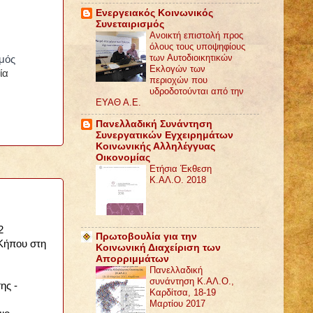
Ενεργειακός Κοινωνικός
Συνεταιρισμός
Ανοικτή επιστολή προς
όλους τους υποψηφίους
των Αυτοδιοικητικών
μός
Εκλογών των
ία
περιοχών που
υδροδοτούνται από την
ΕΥΑΘ Α.Ε.
Πανελλαδική Συνάντηση
Συνεργατικών Εγχειρημάτων
Κοινωνικής Αλληλέγγυας
Οικονομίας
Ετήσια Έκθεση
Κ.ΑΛ.Ο. 2018
2
Πρωτοβουλία για την
Κήπου στη
Κοινωνική Διαχείριση των
Απορριμμάτων
Πανελλαδική
συνάντηση Κ.ΑΛ.Ο.,
ης -
Καρδίτσα, 18-19
Μαρτίου 2017