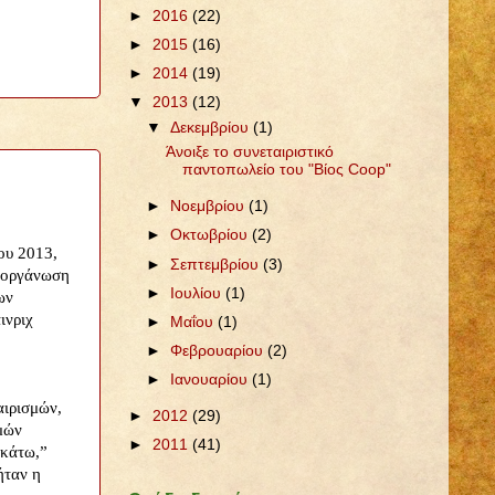
►
2016
(22)
►
2015
(16)
►
2014
(19)
▼
2013
(12)
▼
Δεκεμβρίου
(1)
Άνοιξε το συνεταιριστικό
παντοπωλείο του "Βίος Coop"
►
Νοεμβρίου
(1)
►
Οκτωβρίου
(2)
ου 2013,
►
Σεπτεμβρίου
(3)
διοργάνωση
►
Ιουλίου
(1)
ων
ινριχ
►
Μαΐου
(1)
►
Φεβρουαρίου
(2)
►
Ιανουαρίου
(1)
αιρισμών,
►
2012
(29)
μών
►
2011
(41)
 κάτω,
”
ήταν η