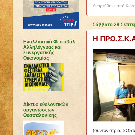
Αναρτήθηκε από
Κώστ
Σάββατο 28 Σεπτε
Η ΠΡΩ.Σ.Κ.Α
Εναλλακτικό Φεστιβάλ
Αλληλέγγυας και
Συνεργατικής
Οικονομίας
Δίκτυο εθελοντικών
οργανώσεων
Θεσσαλονίκης
(συντονίστρια, SOSτ