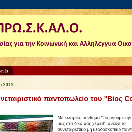
ωνία
υ 2013
υνεταιριστικό παντοπωλείο του "Βίος C
Με κεντρικό σύνθημα "
Παίρνουμε την
μας στα δικά μας χέρια!", ά
νοιξε το
σ
υνεταιριστικό μη κερδοσκοπικό παν