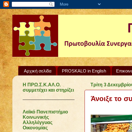
Αρχική σελίδα
PROSKALO in English
Επικοιν
Η ΠΡΩ.Σ.Κ.ΑΛ.Ο.
Τρίτη 3 Δεκεμβρίο
συμμετέχει και στηρίζει
Άνοιξε το σ
______________________
Λαϊκό Πανεπιστήμιο
Κοινωνικής
Αλληλέγγυας
Οικονομίας