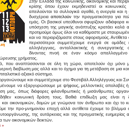
Στην Ελλάδα της κοινωνικής, οικονομικής και περιβ
κρίσης όπου έχουν εκμηδενιστεί οι κοινωνικές
απειλούνται τα συλλογικά αγαθά, η ανεργία και η 
δυσχέρεια
αποτελούν
την πραγματικότητα για π
εμάς. Οι βασικοί υπεύθυνοι σφυρίζουν αδιάφορα κ
υπόσχεση της μαγικής ανάπτυξης κρατάει καλά 
προτιμούμε όμως όλοι να καθόμαστε με σταυρωμέν
και να περιοριζόμαστε στους αφορισμούς. Αντίθετα 
περισσότεροι συμμετέχουμε ενεργά σε ομάδες κ
αλληλέγγυας, ανταλλακτικής ή συνεργατικής οι
δίνοντας πνοή σε έναν κόσμο απαλλαγμένο
ώρευσης χρήματος.
τά, που αναπτύσσονται σε όλη τη χώρα, αποτελούν όχι μόνο μ
ερινή διαβίωση μας αλλά και το όχημα για
τη
μετάβαση σε μια κο
πιταλιστικό αξιακό σύστημα.
ιοργανώνουμε και συμμετέχουμε στο Φεστιβάλ Αλληλέγγυας και Συ
ιμένουμε να εξαργυρώσουμε με ψήφους, μελλοντικές απολαβές ή
ση μας, όπως διάφορες φιλανθρωπικές ή μισάνθρωπες οργαν
δήθεν κοινωνική δράση τους. Βαθιά επιδίωξη μας είναι η δ
α και οικονομικών, δομών με γνώμονα τον άνθρωπο και όχι το κ
με την προ-μνημονίου εποχή αλλά αντίθετα έχουμε το βλέμμα
αυτοοργάνωσης, της αυτάρκειας και της πραγματικής ευημερίας 
 των οικονομικών δεικτών.
 »