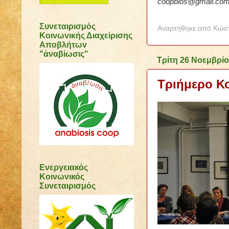
coopbios@gmail.co
Συνεταιρισμός
Αναρτήθηκε από
Κώστ
Κοινωνικής Διαχείρισης
Αποβλήτων
"ἀναβίωσις"
Τρίτη 26 Νοεμβρίο
Τριήμερο Κ
Ενεργειακός
Κοινωνικός
Συνεταιρισμός