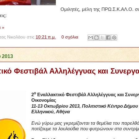
Ομιλητές, μέλη της ΠΡΩ.Σ.Κ.ΑΛ.Ο. σ
ις:
 »
ας Νικολάου
στις
10:21 π.μ.
0 σχόλια
υ 2013
ικό Φεστιβάλ Αλληλέγγυας και Συνεργα
ο
2
Εναλλακτικό Φεστιβάλ Αλληλέγγυας και Συνερ
Οικονομίας
11-13 Οκτωβρίου 2013, Πολιτιστικό Κέντρο Δήμου
Ελληνικού, Αθήνα
Ενώ γύρω μας γκρεμίζονται τα θεμέλια του παρελθόν
ποτίζουμε τα λουλούδια που φυτρώνουν στα συντρίμ