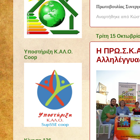
Πρωτοβουλίας Συνεργα
Αναρτήθηκε από
Κώστ
Τρίτη 15 Οκτωβρί
Η ΠΡΩ.Σ.Κ.Α
Υποστήριξη Κ.ΑΛ.Ο.
Coop
Αλληλέγγυας