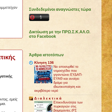
υμμετείχαν
Συνδεδεμένοι αναγνώστες τώρα
Δικτύωση με την ΠΡΩ.Σ.Κ.ΑΛ.Ο.
στο Facebook
Άρθρα ιστοτόπων
τικής
Κίνηση 136
Να αποσυρθεί το
νομοσχέδιο που
γιγαντώνει ΕΥΔΑΠ-
γατικής
ΕΥΑΘ και ανοίγει
δρόμο για
ιδιωτικοποίηση και
ακριβότερο νερό
Δ ι α λ ε κ τ ι κ ά
τος, εμείς
Επικινδυνότητα των
μια.
πυρκαγιών στις
βιομηχανίες (ΡΣ