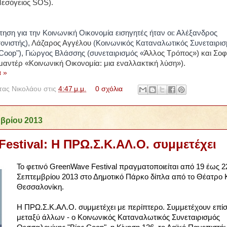
Μεσόγειος SOS).
ηση για την Κοινωνική Οικονομία εισηγητές ήταν οι: Αλέξανδρος
ονιστής),
Λάζαρος Αγγέλου
(Κοινωνικός Καταναλωτικός Συνεταιρισ
Coop"), Γιώργος Βλάσσης (συνεταιρισμός «
Άλλος Τρόπος») και
Σοφ
μαντέρ «
Κοινωνική Οικονομία: μια εναλλακτική λύση»).
 »
ας Νικολάου
στις
4:47 μ.μ.
0 σχόλια
μβρίου 2013
estival: Η ΠΡΩ.Σ.Κ.ΑΛ.Ο. συμμετέχει
Το φετινό GreenWave Festival πραγματοποιείται από 19 έως 2
Σεπτεμβρίου 2013 στο Δημοτικό Πάρκο δίπλα από το Θέατρο 
Θεσσαλονίκη.
Η ΠΡΩ.Σ.Κ.ΑΛ.Ο. συμμετέχει με περίπτερο. Συμμετέχουν επίσ
μεταξύ άλλων - ο Κοινωνικός Καταναλωτικός Συνεταιρισμός