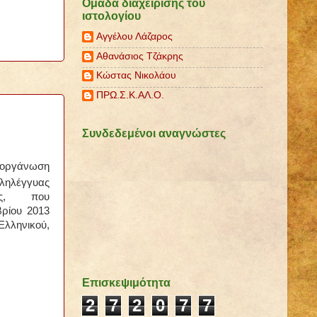
Ομάδα διαχείρισης του
ιστολογίου
Αγγέλου Λάζαρος
Αθανάσιος Τζάκρης
Κώστας Νικολάου
ΠΡΩ.Σ.Κ.ΑΛ.Ο.
Συνδεδεμένοι αναγνώστες
ιοργάνωση
ληλέγγυας
ας, που
βρίου 2013
λληνικού,
Επισκεψιμότητα
2
7
2
0
7
7