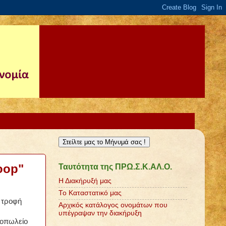
Στείλτε μας το Μήνυμά σας !
oop"
Ταυτότητα της ΠΡΩ.Σ.Κ.ΑΛ.Ο.
Η Διακήρυξή μας
Το Καταστατικό μας
 τροφή
Αρχικός κατάλογος ονομάτων που
υπέγραψαν την διακήρυξη
τοπωλείο