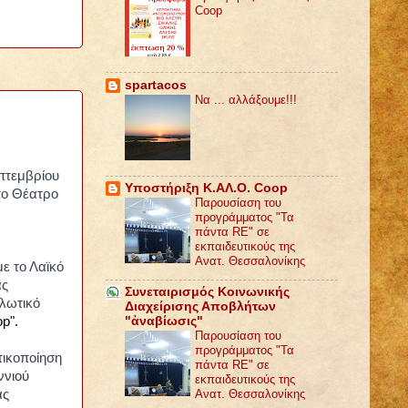
Coop
spartacos
Να ... αλλάξουμε!!!
πτεμβρίου
Υποστήριξη Κ.ΑΛ.Ο. Coop
το Θέατρο
Παρουσίαση του
προγράμματος "Τα
πάντα RE" σε
εκπαιδευτικούς της
Ανατ. Θεσσαλονίκης
με
το Λαϊκό
ας
Συνεταιρισμός Κοινωνικής
αλωτικό
Διαχείρισης Αποβλήτων
"ἀναβίωσις"
p".
Παρουσίαση του
προγράμματος "Τα
τικοποίηση
πάντα RE" σε
ννιού
εκπαιδευτικούς της
Ανατ. Θεσσαλονίκης
ας