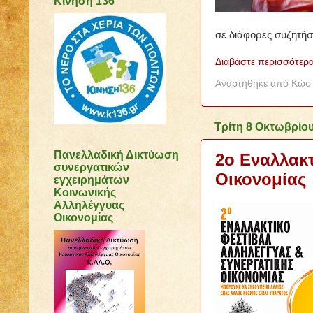
Κίνηση 136
σε διάφορες συζητήσε
Διαβάστε περισσότερα
Αναρτήθηκε από
Κώστ
Τρίτη 8 Οκτωβρίο
Πανελλαδική Δικτύωση
2ο Εναλλακτ
συνεργατικών
Οικονομίας
εγχειρημάτων
Κοινωνικής
Αλληλέγγυας
Οικονομίας