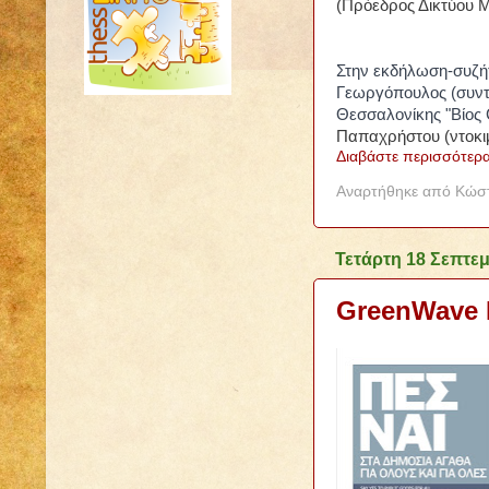
(Πρόεδρος Δικτύου 
Στην εκδήλωση-συζήτ
Γεωργόπουλος (συντ
Θεσσαλονίκης "Βίος 
Παπαχρήστου (ντοκι
Διαβάστε περισσότερα
Αναρτήθηκε από
Κώστ
Τετάρτη 18 Σεπτε
GreenWave F