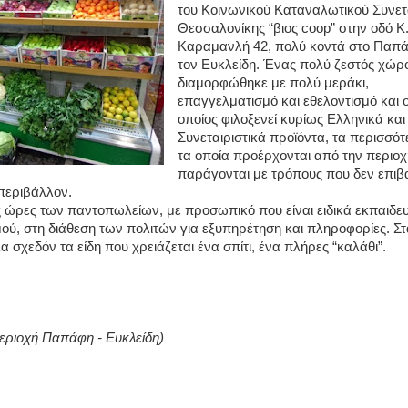
του
Κοινωνικού Καταναλωτικού Συνετ
Θεσσαλονίκης “βιος coop” σ
την οδό Κ
Καραμανλή 42, πολύ κοντά στο Παπά
τον Ευκλείδη. Ένας πολύ ζεστός χώρ
διαμορφώθηκε με πολύ μεράκι,
επαγγελματισμό και εθελοντισμό και 
οποίος
φιλοξενεί κυρίως Ελληνικά και
Συνεταιριστικά προϊόντα, τα περισσό
τα οποία προέρχονται από την περιοχ
παράγονται με τρόπους που δεν επι
περιβάλλον.
τις ώρες των παντοπωλείων, με προσωπικό που είναι ειδικά εκπαιδε
μού, στη διάθεση των πολιτών για εξυπηρέτηση και πληροφορίες. Σ
λα σχεδόν τα είδη που χρειάζεται ένα σπίτι, ένα πλήρες “καλάθι”.
εριοχή Παπάφη - Ευκλείδη)