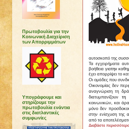
Πρωτοβουλία για την
Κοινωνική Διαχείριση
των Απορριμμάτων
αυτοσκοπό της συσσ
Τα εγχειρήματα αυ
βοήθεια για
την
καθημ
έχει απορρίψει το κα
Οι ομάδες που συνδ
Οικονομίας δεν περ
αναγνώριση τη δρά
Υπογράφουμε και
διατυμπανίζουν
τη
στηρίζουμε την
κοινωνικών, και άρ
πρωτοβουλία ενάντια
μόνο δεν προσδοκού
στις διατλαντικές
στην ενίσχυση της 
συμφωνίες
από τα αποτελέσματα
Διαβάστε περισσότερα