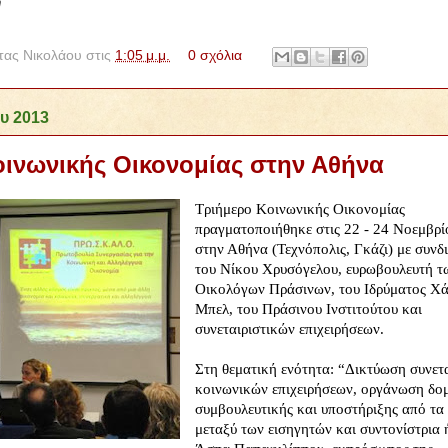
m
ας Νικολάου
στις
1:05 μ.μ.
0 σχόλια
υ 2013
οινωνικής Οικονομίας στην Αθήνα
Τριήμερο Κοινωνικής Οικονομίας
πραγματοποιήθηκε στις
22 - 24 Νοεμβρί
στην Αθήνα (Τεχνόπολις, Γκάζι) με συν
του
Νίκου Χρυσόγελου
, ευρωβουλευτή τ
Οικολόγων Πράσινων,
του
Ιδρύματος Χά
Μπελ, του Πράσινου Ινστιτούτου και
συνεταιριστικών επιχειρήσεων.
Στη θεματική ενότητα: “
Δικτύωση συνετ
κοινωνικών επιχειρήσεων, οργάνωση δο
συμβουλευτικής και υποστήριξης από τα
μεταξύ των εισηγητών και συντονίστρια 