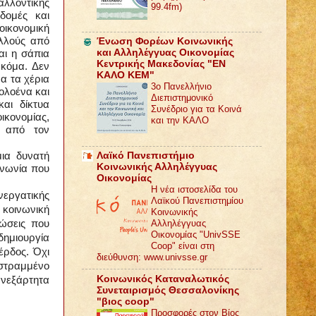
αλλοντικής
99.4fm)
 δομές και
οικονομική
ολλούς από
Ένωση Φορέων Κοινωνικής
και Αλληλέγγυας Οικονομίας
αι η σάπια
Κεντρικής Μακεδονίας "ΕΝ
ακόμα. Δεν
ΚΑΛΟ ΚΕΜ"
α τα χέρια
3ο Πανελλήνιο
ολοένα και
Διεπιστημονικό
αι δίκτυα
Συνέδριο για τα Κοινά
κονομίας,
και την ΚΑΛΟ
 από τον
Λαϊκό Πανεπιστήμιο
ια δυνατή
Κοινωνικής Αλληλέγγυας
ινωνία που
Οικονομίας
Η νέα ιστοσελίδα του
νεργατικής
Λαϊκού Πανεπιστημίου
 κοινωνική
Κοινωνικής
Αλληλέγγυας
ώσεις που
Οικονομίας "UnivSSE
ημιουργία
Coop" είναι στη
έρδος. Όχι
διεύθυνση: www.univsse.gr
 στραμμένο
Κοινωνικός Καταναλωτικός
ανεξάρτητα
Συνεταιρισμός Θεσσαλονίκης
"βιος coop"
Προσφορές στον Βίος