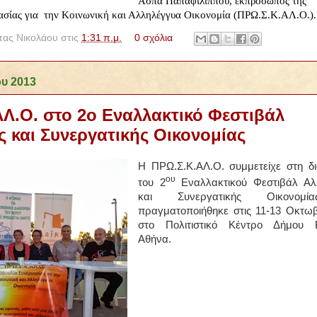
Άσπα Παπαφιλίππου,
εκπρόσωπος της
σίας για την Κοινωνική και Αλληλέγγυα Οικονομία (ΠΡΩ.Σ.Κ.ΑΛ.Ο.).
ας Νικολάου
στις
1:31 π.μ.
0 σχόλια
ου 2013
Λ.Ο. στο 2ο Εναλλακτικό Φεστιβάλ
 και Συνεργατικής Οικονομίας
Η ΠΡΩ.Σ.Κ.ΑΛ.Ο. συμμετείχε στη δ
ου
του 2
Εναλλακτικού Φεστιβάλ Αλ
και Συνεργατικής Οικονομί
πραγματοποιήθηκε στις 11-13 Οκτω
στο Πολιτιστικό Κέντρο Δήμου Ε
Αθήνα.