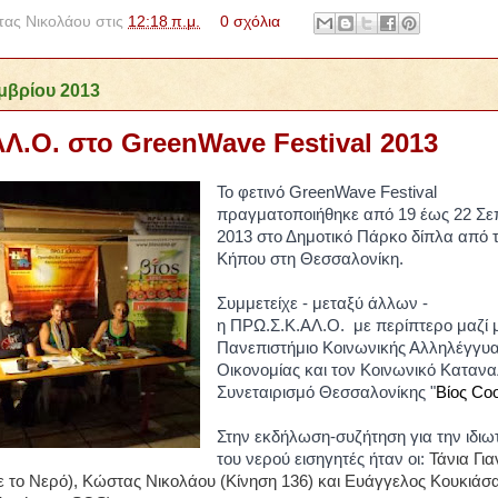
ας Νικολάου
στις
12:18 π.μ.
0 σχόλια
μβρίου 2013
Λ.Ο. στο GreenWave Festival 2013
Το φετινό GreenWave Festival
πραγματοποιήθηκε από 19 έως 22 Σε
2013 στο Δημοτικό Πάρκο δίπλα από 
Κήπου στη Θεσσαλονίκη.
Συμμετείχε - μεταξύ άλλων -
η
ΠΡΩ.Σ.Κ.ΑΛ.Ο.
με περίπτερο μαζί 
Πανεπιστήμιο Κοινωνικής Αλληλέγγυ
Οικονομίας
και τον Κοινωνικό Καταν
Συνεταιρισμό Θεσσαλονίκης "
Βίος Coo
Στην εκδήλωση-συζήτηση για την ιδιω
του νερού εισηγητές ήταν οι:
Τάνια Για
ε το Νερό), Κώστας Νικολάου (Κίνηση 136) και Ευάγγελος Κουκιάσ