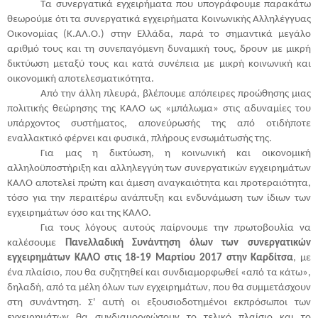
Τα συνεργατικά εγχειρήματα που υπογράφουμε παρακάτω
θεωρούμε ότι τα συνεργατικά εγχειρήματα Κοινωνικής Αλληλέγγυας
Οικονομίας (Κ.ΑΛ.Ο.) στην Ελλάδα, παρά το σημαντικά μεγάλο
αριθμό τους και τη συνεπαγόμενη δυναμική τους, δρουν με μικρή
δικτύωση μεταξύ τους και κατά συνέπεια με μικρή κοινωνική και
οικονομική αποτελεσματικότητα.
Από την άλλη πλευρά, βλέπουμε απόπειρες προώθησης μιας
πολιτικής θεώρησης της ΚΑΛΟ ως «μπάλωμα» στις αδυναμίες του
υπάρχοντος συστήματος, απονεύρωσής της από οτιδήποτε
εναλλακτικό φέρνει και φυσικά, πλήρους ενσωμάτωσής της.
Για μας η δικτύωση, η κοινωνική και οικονομική
αλληλοϋποστήριξη και αλληλεγγύη των συνεργατικών εγχειρημάτων
ΚΑΛΟ αποτελεί πρώτη και άμεση αναγκαιότητα και προτεραιότητα,
τόσο για την περαιτέρω ανάπτυξη και ενδυνάμωση των ίδιων των
εγχειρημάτων όσο και της ΚΑΛΟ.
Για τους λόγους αυτούς παίρνουμε την πρωτοβουλία να
καλέσουμε
Πανελλαδική Συνάντηση όλων των συνεργατικών
εγχειρημάτων ΚΑΛΟ στις 18-19 Μαρτίου 2017 στην Καρδίτσα
, με
ένα πλαίσιο, που θα συζητηθεί και συνδιαμορφωθεί «από τα κάτω»,
δηλαδή, από τα μέλη όλων των εγχειρημάτων, που θα συμμετάσχουν
στη συνάντηση. Σ' αυτή οι εξουσιοδοτημένοι εκπρόσωποι των
εγχειρημάτων θα συνδιαμορφώσουν το τελικό πλαίσιο και το