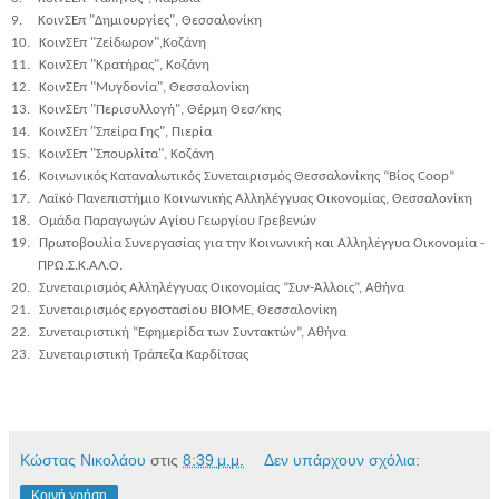
9.
ΚοινΣΕπ "Δημιουργίες", Θεσσαλονίκη
10.
ΚοινΣΕπ "Ζείδωρον",Κοζάνη
11.
ΚοινΣΕπ "Κρατήρας", Κοζάνη
12.
ΚοινΣΕπ "Μυγδονία", Θεσσαλονίκη
13.
ΚοινΣΕπ "Περισυλλογή", Θέρμη Θεσ/κης
14.
ΚοινΣΕπ "Σπείρα Γης", Πιερία
15.
ΚοινΣΕπ "Σπουρλίτα", Κοζάνη
16.
Κοινωνικός Καταναλωτικός Συνεταιρισμός Θεσσαλονίκης “Βίος Coop”
17.
Λαϊκό Πανεπιστήμιο Κοινωνικής Αλληλέγγυας Οικονομίας, Θεσσαλονίκη
18.
Ομάδα Παραγωγών Αγίου Γεωργίου Γρεβενών
19.
Πρωτοβουλία Συνεργασίας για την Κοινωνική και Αλληλέγγυα Οικονομία -
ΠΡΩ.Σ.Κ.ΑΛ.Ο.
20.
Συνεταιρισμός Αλληλέγγυας Οικονομίας “Συν-Άλλοις”, Αθήνα
21.
Συνεταιρισμός εργοστασίου ΒΙΟΜΕ, Θεσσαλονίκη
22.
Συνεταιριστική “Εφημερίδα των Συντακτών”, Αθήνα
23.
Συνεταιριστική Τράπεζα Καρδίτσας
Κώστας Νικολάου
στις
8:39 μ.μ.
Δεν υπάρχουν σχόλια:
Κοινή χρήση