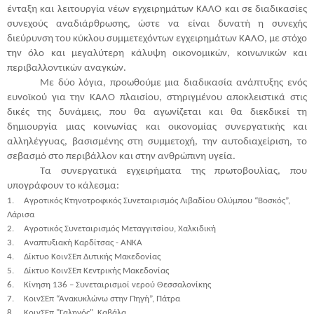
ένταξη και λειτουργία νέων εγχειρημάτων ΚΑΛΟ και σε διαδικασίες
συνεχούς αναδιάρθρωσης, ώστε να είναι δυνατή η συνεχής
διεύρυνση του κύκλου συμμετεχόντων εγχειρημάτων ΚΑΛΟ, με στόχο
την όλο και μεγαλύτερη κάλυψη οικονομικών, κοινωνικών και
περιβαλλοντικών αναγκών.
Με δύο λόγια, προωθούμε μια διαδικασία ανάπτυξης ενός
ευνοϊκού για την ΚΑΛΟ πλαισίου, στηριγμένου αποκλειστικά στις
δικές της δυνάμεις, που θα αγωνίζεται και θα διεκδικεί τη
δημιουργία μιας κοινωνίας και οικονομίας συνεργατικής και
αλληλέγγυας, βασισμένης στη συμμετοχή, την αυτοδιαχείριση, το
σεβασμό στο περιβάλλον και στην ανθρώπινη υγεία.
Τα συνεργατικά εγχειρήματα της πρωτοβουλίας, που
υπογράφουν το κάλεσμα:
1.
Αγροτικός Κτηνοτροφικός Συνεταιρισμός Λιβαδίου Ολύμπου “Βοσκός”,
Λάρισα
2.
Αγροτικός Συνεταιρισμός Μεταγγιτσίου, Χαλκιδική
3.
Αναπτυξιακή Καρδίτσας - ΑΝΚΑ
4.
Δίκτυο ΚοινΣΕπ Δυτικής Μακεδονίας
5.
Δίκτυο ΚοινΣΕπ Κεντρικής Μακεδονίας
6.
Κίνηση 136 – Συνεταιρισμοί νερού Θεσσαλονίκης
7.
ΚοινΣΕπ “Ανακυκλώνω στην Πηγή”, Πάτρα
8.
ΚοινΣΕπ "Γαληνός", Καβάλα