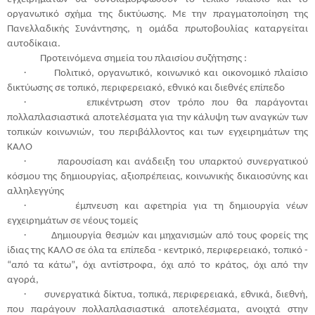
οργανωτικό σχήμα της δικτύωσης. Με την πραγματοποίηση της
Πανελλαδικής Συνάντησης, η ομάδα πρωτοβουλίας καταργείται
αυτοδίκαια.
Προτεινόμενα σημεία του πλαισίου συζήτησης :
·
Πολιτικό, οργανωτικό, κοινωνικό και οικονομικό πλαίσιο
δικτύωσης σε τοπικό, περιφερειακό, εθνικό και διεθνές επίπεδο
·
επικέντρωση στον τρόπο που θα παράγονται
πολλαπλασιαστικά αποτελέσματα για την κάλυψη των αναγκών των
τοπικών κοινωνιών, του περιβάλλοντος και των εγχειρημάτων της
ΚΑΛΟ
·
παρουσίαση και ανάδειξη του υπαρκτού συνεργατικού
κόσμου της δημιουργίας, αξιοπρέπειας, κοινωνικής δικαιοσύνης και
αλληλεγγύης
·
έμπνευση και αφετηρία για τη δημιουργία νέων
εγχειρημάτων σε νέους τομείς
·
Δημιουργία θεσμών και μηχανισμών από τους φορείς της
ίδιας της ΚΑΛΟ σε όλα τα επίπεδα - κεντρικό, περιφερειακό, τοπικό -
“από τα κάτω”
,
όχι αντίστροφα, όχι από το κράτος, όχι από την
αγορά,
·
συνεργατικά δίκτυα, τοπικά, περιφερειακά, εθνικά, διεθνή,
που παράγουν πολλαπλασιαστικά αποτελέσματα, ανοιχτά στην