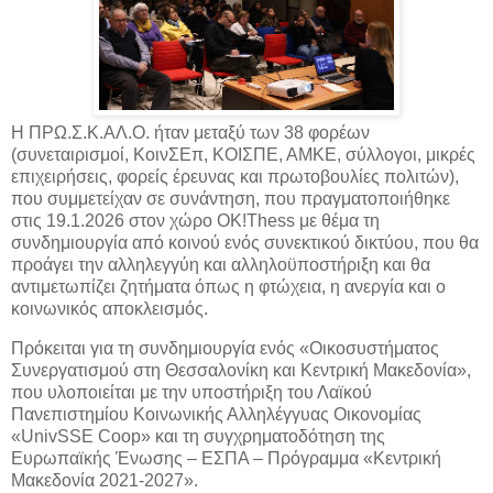
Η ΠΡΩ.Σ.Κ.ΑΛ.Ο. ήταν μεταξύ των 38 φορέων
(συνεταιρισμοί, ΚοινΣΕπ, ΚΟΙΣΠΕ, ΑΜΚΕ, σύλλογοι, μικρές
επιχειρήσεις, φορείς έρευνας και πρωτοβουλίες πολιτών),
που συμμετείχαν σε συνάντηση, που πραγματοποιήθηκε
στις 19.1.2026 στον χώρο OK!Thess με θέμα τη
συνδημιουργία από κοινού ενός συνεκτικού δικτύου, που θα
προάγει την αλληλεγγύη και αλληλοϋποστήριξη και θα
αντιμετωπίζει ζητήματα όπως η φτώχεια, η ανεργία και ο
κοινωνικός αποκλεισμός.
Πρόκειται για τη συνδημιουργία ενός «Οικοσυστήματος
Συνεργατισμού στη Θεσσαλονίκη και Κεντρική Μακεδονία»,
που υλοποιείται με την υποστήριξη του Λαϊκού
Πανεπιστημίου Κοινωνικής Αλληλέγγυας Οικονομίας
«UnivSSE Coop» και τη συγχρηματοδότηση της
Ευρωπαϊκής Ένωσης – ΕΣΠΑ – Πρόγραμμα «Κεντρική
Μακεδονία 2021-2027».