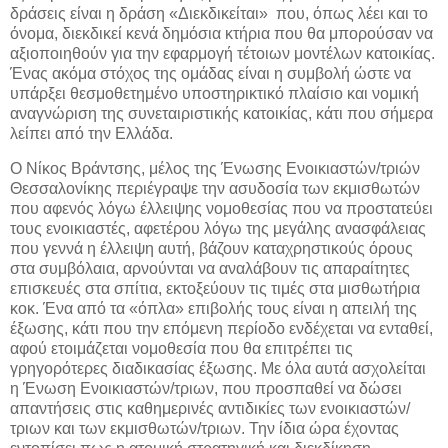
δράσεις είναι η δράση «Διεκδικείται» που, όπως λέει και το
όνομα, διεκδικεί κενά δημόσια κτήρια που θα μπορούσαν να
αξιοποιηθούν για την εφαρμογή τέτοιων μοντέλων κατοικίας.
Ένας ακόμα στόχος της ομάδας είναι η συμβολή ώστε να
υπάρξει θεσμοθετημένο υποστηρικτικό πλαίσιο και νομική
αναγνώριση της συνεταιριστικής κατοικίας, κάτι που σήμερα
λείπει από την Ελλάδα.
Ο Νίκος Βράντσης, μέλος της Ένωσης Ενοικιαστών/τριών
Θεσσαλονίκης περιέγραψε την ασυδοσία των εκμισθωτών
που αφενός λόγω έλλειψης νομοθεσίας που να προστατεύει
τους ενοικιαστές, αφετέρου λόγω της μεγάλης ανασφάλειας
που γεννά η έλλειψη αυτή, βάζουν καταχρηστικούς όρους
στα συμβόλαια, αρνούνται να αναλάβουν τις απαραίτητες
επισκευές στα σπίτια, εκτοξεύουν τις τιμές στα μισθωτήρια
κοκ. Ένα από τα «όπλα» επιβολής τους είναι η απειλή της
έξωσης, κάτι που την επόμενη περίοδο ενδέχεται να ενταθεί,
αφού ετοιμάζεται νομοθεσία που θα επιτρέπει τις
γρηγορότερες διαδικασίας έξωσης. Με όλα αυτά ασχολείται
η Ένωση Ενοικιαστών/τριων, που προσπαθεί να δώσει
απαντήσεις στις καθημερινές αντιδικίες των ενοικιαστών/
τριων και των εκμισθωτών/τριων. Την ίδια ώρα έχοντας