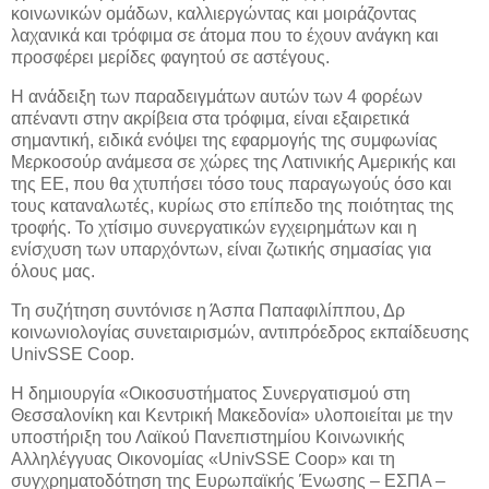
κοινωνικών ομάδων, καλλιεργώντας και μοιράζοντας
λαχανικά και τρόφιμα σε άτομα που το έχουν ανάγκη και
προσφέρει μερίδες φαγητού σε αστέγους.
Η ανάδειξη των παραδειγμάτων αυτών των 4 φορέων
απέναντι στην ακρίβεια στα τρόφιμα, είναι εξαιρετικά
σημαντική, ειδικά ενόψει της εφαρμογής της συμφωνίας
Μερκοσούρ ανάμεσα σε χώρες της Λατινικής Αμερικής και
της ΕΕ, που θα χτυπήσει τόσο τους παραγωγούς όσο και
τους καταναλωτές, κυρίως στο επίπεδο της ποιότητας της
τροφής. Το χτίσιμο συνεργατικών εγχειρημάτων και η
ενίσχυση των υπαρχόντων, είναι ζωτικής σημασίας για
όλους μας.
Τη συζήτηση συντόνισε η Άσπα Παπαφιλίππου, Δρ
κοινωνιολογίας συνεταιρισμών, αντιπρόεδρος εκπαίδευσης
UnivSSE Coop.
Η δημιουργία «Οικοσυστήματος Συνεργατισμού στη
Θεσσαλονίκη και Κεντρική Μακεδονία» υλοποιείται με την
υποστήριξη του Λαϊκού Πανεπιστημίου Κοινωνικής
Αλληλέγγυας Οικονομίας «UnivSSE Coop» και τη
συγχρηματοδότηση της Ευρωπαϊκής Ένωσης – ΕΣΠΑ –