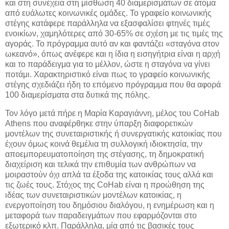
και στη συνέχεια στη μίσθωση 40 διαμερισμάτων σε άτομα
από ευάλωτες κοινωνικές ομάδες. Το γραφείο κοινωνικής
στέγης κατάφερε παράλληλα να εξασφαλίσει φτηνές τιμές
ενοικίων, χαμηλότερες από 30-65% σε σχέση με τις τιμές της
αγοράς. Το πρόγραμμα αυτό αν και φαντάζει «σταγόνα στον
ωκεανό», όπως ανέφερε και η ίδια η εισηγήτρια είναι η αρχή
και το παράδειγμα για το μέλλον, ώστε η σταγόνα να γίνει
ποτάμι. Χαρακτηριστικό είναι πως το γραφείο κοινωνικής
στέγης σχεδιάζει ήδη το επόμενο πρόγραμμα που θα αφορά
100 διαμερίσματα στα δυτικά της πόλης.
Τον λόγο μετά πήρε η Μαρία Καραγιάννη, μέλος του CoHab
Athens που αναφέρθηκε στην ύπαρξη διαφορετικών
μοντέλων της συνεταιριστικής ή συνεργατικής κατοικίας που
έχουν όμως κοινά θεμέλια τη συλλογική ιδιοκτησία, την
αποεμπορευματοποίηση της στέγασης, τη δημοκρατική
διαχείριση και τελικά την επιθυμία των ανθρώπων να
μοιραστούν όχι απλά τα έξοδα της κατοικίας τους αλλά και
τις ζωές τους. Στόχος της CoHab είναι η προώθηση της
ιδέας των συνεταιριστικών μοντέλων κατοικίας, η
ενεργοποίηση του δημόσιου διαλόγου, η ενημέρωση και η
μεταφορά των παραδειγμάτων που εφαρμόζονται στο
εξωτερικό κλπ. Παράλληλα, μία από τις βασικές τους