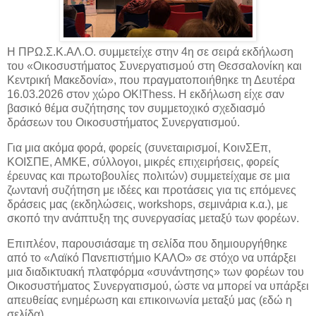
Η ΠΡΩ.Σ.Κ.ΑΛ.Ο. συμμετείχε στην 4η σε σειρά εκδήλωση
του «Οικοσυστήματος Συνεργατισμού στη Θεσσαλονίκη και
Κεντρική Μακεδονία», που πραγματοποιήθηκε τη Δευτέρα
16.03.2026 στον χώρο OK!Thess. Η εκδήλωση είχε σαν
βασικό θέμα συζήτησης τον συμμετοχικό σχεδιασμό
δράσεων του Οικοσυστήματος Συνεργατισμού.
Για μια ακόμα φορά, φορείς (συνεταιρισμοί, ΚοινΣΕπ,
ΚΟΙΣΠΕ, ΑΜΚΕ, σύλλογοι, μικρές επιχειρήσεις, φορείς
έρευνας και πρωτοβουλίες πολιτών) συμμετείχαμε σε μια
ζωντανή συζήτηση με ιδέες και προτάσεις για τις επόμενες
δράσεις μας (εκδηλώσεις, workshops, σεμινάρια κ.α.), με
σκοπό την ανάπτυξη της συνεργασίας μεταξύ των φορέων.
Επιπλέον, παρουσιάσαμε τη σελίδα που δημιουργήθηκε
από το «Λαϊκό Πανεπιστήμιο ΚΑΛΟ» σε στόχο να υπάρξει
μια διαδικτυακή πλατφόρμα «συνάντησης» των φορέων του
Οικοσυστήματος Συνεργατισμού, ώστε να μπορεί να υπάρξει
απευθείας ενημέρωση και επικοινωνία μεταξύ μας (εδώ η
σελίδα).