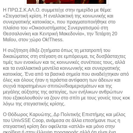
Η ΠΡΩ.Σ.Κ.ΑΛ.Ο. συμμετείχε στην ημερίδα με θέμα:
«Στεγαστική κρίση. Η εναλλακτική της κοινωνικής και
συνεργατικής κατοικίας», που πραγματοποιήθηκε στο
πλαίσιο του «Οικοσυστήματος Συνεργατισμού στη
Θεσσαλονίκη και Κεντρική Μακεδονία», την Τετάρτη 20
Μαΐου, στον χώρο Ok!Thess.
Η συζήτηση έθιξε ζητήματα όπως τη μετατροπή του
δικαιώματος στη στέγαση σε εμπόρευμα, τις δυσβάσταχτες
τιμές των ενοικίων και τις κοινωνικές συνέπειες τους, αλλά
και τα εναλλακτικά μοντέλα κοινωνικής και συνεργατικής
κατοικίας. Ένα από τα βασικά σημεία που αναδείχτηκαν από
όλες και όλους ήταν η τεράστια αντίφαση των άδειων και
συχνά παρατημένων σπιτιών/διαμερισμάτων και της
μεγάλης αύξησης της αστεγίας, των ενήλικων ανθρώπων
που εξακολουθούν να ζουν στο σπίτι με τους γονείς τους κοκ
λόγω της στεγαστικής κρίσης.
Ο Θόδωρος Καρυώτης, Δρ Πολιτικής Επιστήμης και μέλος
του UnivSSE Coop, ανάμεσα σε άλλα επεσήμανε πως η
στεγαστική κρίση δεν οφείλεται «απλά» και μόνο στην
ακρίβεια ή στην έλλειψη προσφοράς αλλά ότι είναι ένα