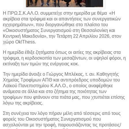
Η ΠΡΩ.Σ.Κ.ΑΛ.Ο. συμμετείχε στην ημερίδα με θέμα «Η
ακρίβεια στα τρόφιμα και οι απαντήσεις των συνεργατικών
εγχειρημάτων», που διοργανώθηκε στο πλαίσιο του
«Οικοσυστήματος Συνεργατισμού στη Θεσσαλονίκη και
Κεντρική Μακεδονία», την Τετάρτη 22 Απριλίου 2026, στον
χώρο Ok!Thess.
Η ημερίδα έθιξε ζητήματα όπως οι αιτίες της ακρίβειας στα
τρόφιμα, η κερδοσκοπία των μεσαζόντων, οι υψηλοί φόροι, η
εκτίναξη των τιμών της ενέργειας κοκ.
Την ημερίδα άνοιξε ο Γιώργος Μπλέκας, τ. αν. Καθηγητής
Χημείας Τροφίμων ΑΠΘ και αντιπρόεδρος υποδομών του
Λαϊκού Πανεπιστημίου Κ.ΑΛ.Ο., ο οποίος αναφέρθηκε
ανάμεσα σε άλλα και στο ζήτημα της ποιότητας των
τροφίμων που φτάνουν στα πιάτα μας, που χτυπιέται επίσης
λόγω της ακρίβειας.
Στη συνέχεια τον λόγο πήραν μέλη από τέσσερις από τους
φορείς του Οικοσυστήματος Συνεργατισμού που
ασχολούνται με την τροφή, παρουσιάζοντας τις προτάσεις/