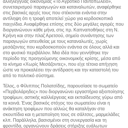
αλληλέγγυας οικονομίας «Το Αγροτικό Παντοπωλείο»,
συνεταιρισμού παραγωγών και καταναλωτών, αναφέρθηκε
στις βασικές αρχές τους που στέκονται ενάντια στην
αντίληψη ότι η τροφή αποτελεί χώρο για κερδοσκοπικά
παιχνίδια. Αναφέρθηκε επίσης στις δύο μεγάλες αγορές που
διοργανώνουν κάθε μήνα, στις πρ. Καπναποθήκες στη Ν.
Κρήνη και στην πλαζ Αρετσού, σημείο συνάντησης των
παραγωγών απευθείας με τους καταναλωτές, χωρίς
μεσάζοντες που κερδοσκοπούν ενάντια σε όλους αλλά και
στο φυσικό περιβάλλον. Μια ιδέα που γεννήθηκε την
περίοδο της προηγούμενης οικονομικής κρίσης, μέσα από
το κίνημα «Χωρίς Μεσάζοντες», που είχε τέτοια απήχηση
ώστε να προκαλέσει την αντίδραση και την καταστολή του
από το πολιτικό σύστημα.
Τέλος, ο Φίλιππος Πολατσίδης, παρουσίασε το σωματείο
«Περβολάρηδες» που διοργανώνει εργαστήρια αξιοποίησης
τροφίμων, αστικής καλλιέργειας και εκπαίδευσης γύρω από
τα κοινά. Ένας βασικός στόχος του σωματείου είναι η
ανάκτηση τροφίμων που αλλιώς θα καταλήγαν στα
σκουπίδια και η μεταποίηση τους σε σάλτσες, μαρμελάδες
κλπ. Παράλληλα, βασισμένοι στη συνεργασία και τη
φροντίδα, οργανώνουν δράσεις στήριξης ευάλωτων