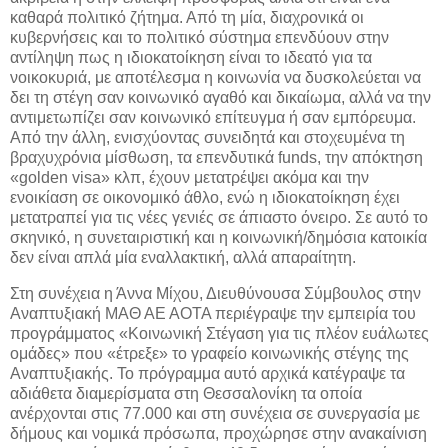
καθαρά πολιτικό ζήτημα. Από τη μία, διαχρονικά οι
κυβερνήσεις και το πολιτικό σύστημα επενδύουν στην
αντίληψη πως η ιδιοκατοίκηση είναι το ιδεατό για τα
νοικοκυριά, με αποτέλεσμα η κοινωνία να δυσκολεύεται να
δει τη στέγη σαν κοινωνικό αγαθό και δικαίωμα, αλλά να την
αντιμετωπίζει σαν κοινωνικό επίτευγμα ή σαν εμπόρευμα.
Από την άλλη, ενισχύοντας συνειδητά και στοχευμένα τη
βραχυχρόνια μίσθωση, τα επενδυτικά funds, την απόκτηση
«golden visa» κλπ, έχουν μετατρέψει ακόμα και την
ενοικίαση σε οικονομικό άθλο, ενώ η ιδιοκατοίκηση έχει
μετατραπεί για τις νέες γενιές σε άπιαστο όνειρο. Σε αυτό το
σκηνικό, η συνεταιριστική και η κοινωνική/δημόσια κατοικία
δεν είναι απλά μία εναλλακτική, αλλά απαραίτητη.
Στη συνέχεια η Άννα Μίχου, Διευθύνουσα Σύμβουλος στην
Αναπτυξιακή ΜΑΘ ΑΕ ΑΟΤΑ περιέγραψε την εμπειρία του
προγράμματος «Κοινωνική Στέγαση για τις πλέον ευάλωτες
ομάδες» που «έτρεξε» το γραφείο κοινωνικής στέγης της
Αναπτυξιακής. Το πρόγραμμα αυτό αρχικά κατέγραψε τα
αδιάθετα διαμερίσματα στη Θεσσαλονίκη τα οποία
ανέρχονται στις 77.000 και στη συνέχεια σε συνεργασία με
δήμους και νομικά πρόσωπα, προχώρησε στην ανακαίνιση