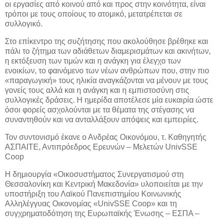
οι εργασίες από κοινού από και προς στην κοινότητα, είναι
τρόποι με τους οποίους το ατομικό, μετατρέπεται σε
συλλογικό.
Στο επίκεντρο της συζήτησης που ακολούθησε βρέθηκε και
πάλι το ζήτημα των αδιάθετων διαμερισμάτων και ακινήτων,
η εκτόξευση των τιμών και η ανάγκη για έλεγχο των
ενοικίων, το φαινόμενο των νέων ανθρώπων που, στην πιο
«παραγωγική» τους ηλικία αναγκάζονται να μένουν με τους
γονείς τους αλλά και η ανάγκη και η εμπιστοσύνη στις
συλλογικές δράσεις. Η ημερίδα αποτέλεσε μία ευκαιρία ώστε
όσοι φορείς ασχολούνται με τα θέματα της στέγασης να
συναντηθούν και να ανταλλάξουν απόψεις και εμπειρίες.
Τον συντονισμό έκανε ο Ανδρέας Οικονόμου, τ. Καθηγητής
ΑΣΠΑΙΤΕ, Αντιπρόεδρος Ερευνών – Μελετών UnivSSE
Coop
Η δημιουργία «Οικοσυστήματος Συνεργατισμού στη
Θεσσαλονίκη και Κεντρική Μακεδονία» υλοποιείται με την
υποστήριξη του Λαϊκού Πανεπιστημίου Κοινωνικής
Αλληλέγγυας Οικονομίας «UnivSSE Coop» και τη
συγχρηματοδότηση της Ευρωπαϊκής Ένωσης – ΕΣΠΑ –