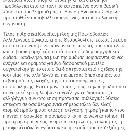
εντοπίσει πως η ατομική στρατηγική και διεκδίκηση
προβάλλεται από το πολιτικό κατεστημένο σαν η βασική
λύση στα προβλήματά μας, η Ένωση Ενοικιαστών/τριων
προσπαθεί να προβάλλει και να ενισχύσει τη συλλογική
οργάνωση.
Τέλος, η Αριστέα Κουρίτα, μέλος της Πρωτοβουλίας
Αλληλέγγυας Συγκατοίκησης Θεσσαλονίκης, έδωσε έμφαση
στο ότι η στέγαση είναι κοινωνικό δικαίωμα, που αποτέλεσε
και τη βασική αρχή κάτω από την οποία δημιουργήθηκε η
ομάδα. Παράλληλα, τα μέλη της ομάδας μοιράζονται κοινές
ανάγκες και οράματα για ένα διαφορετικό μοντέλο
συγκατοίκησης, το οποίο θα διαπερνάται από τις ιδέες της
ισοτιμίας, της αλληλεγγύης, της άμεσης δημοκρατίας, του
σεβασμού, της ανοχής, της εμπιστοσύνης και της
συμπερίληψης. Επεσήμανε επίσης πως στην περίοδο που η
στεγαστική κρίση λαμβάνει ανεξέλεγκτες διαστάσεις, η
αλληλέγγυα συγκατοίκηση προτάσσει συλλογικές λύσεις,
απέναντι σε όσα θεωρούνται σήμερα (αλλά δεν είναι)
ατομικά προβλήματα, όπως η στέγαση, η τροφή και το νερό,
η υγεία, η φροντίδα, η συντροφιά και η κοινωνικοποίηση. Η
προσφορά φροντίδας ανάμεσα στα μέλη της κοινότητας, η
μεταφορά ειδικών γνώσεων και η εκπαίδευση σε δεξιότητες,