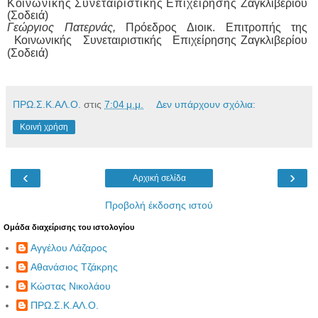
Κ
οινωνική
ς
Συνεταιριστική
ς
Επιχείρηση
ς Ζαγκλιβερίου
(Σοδειά)
Γεώργιος
Πατερνάς,
Πρόεδρος
Διοικ.
Επιτρ
ο
πής
της
Κ
οινωνικής
Συνε
τ
αιριστικής
Επιχείρησης
Ζαγκλιβερίου
(Σοδειά)
ΠΡΩ.Σ.Κ.ΑΛ.Ο.
στις
7:04 μ.μ.
Δεν υπάρχουν σχόλια:
Κοινή χρήση
‹
›
Αρχική σελίδα
Προβολή έκδοσης ιστού
Ομάδα διαχείρισης του ιστολογίου
Αγγέλου Λάζαρος
Αθανάσιος Τζάκρης
Κώστας Νικολάου
ΠΡΩ.Σ.Κ.ΑΛ.Ο.