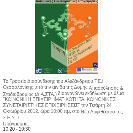
Τ
ο Γραφείο
Διασύνδεσης
τ
ου
Αλε
ξ
άνδρειου
Τ
.Ε.Ι.
Θεσσα
λ
ονίκης υπό την αιγίδα της
Δομής
Α
π
ασ
χ
όλησης &
διοργανώνει
ε
κ
δή
λ
ωση με θέμα
Σ
τ
αδιοδρομίας (Δ.Α.Σ
Τ
Α.)
"
Κ
ΟΙΝΩΝΙΚΗ ΕΠΙΧΕΙΡΗΜ
Α
ΤΙ
Κ
ΟΤΗ
Τ
Α:
Κ
ΟΙΝΩΝΙΚΕΣ
ΣΥΝΕ
Τ
ΑΙΡΙΣΤΙΚΕΣ ΕΠΙΧΕΙΡΗΣΕΙΣ" την
Τ
ε
τ
ά
ρ
τη 24
Οκ
τ
ωβρίου 2012,
ώρα 10:00 πμ, στο
Νέο
Αμφιθέατρο της
Σ.Ε.
Υ
.Π.
Πρόγραμμα:
10:20 - 10:30