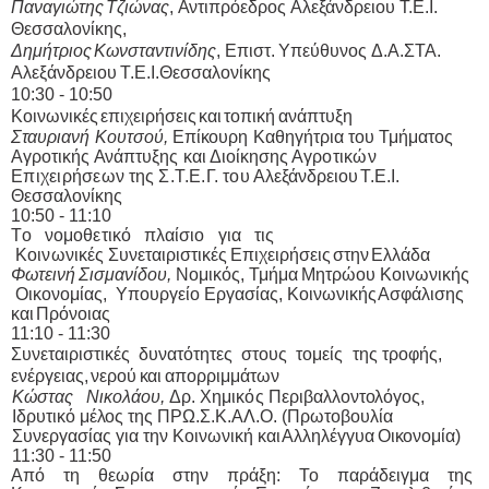
Παναγι
ώ
της
Τ
ζ
ιώνας
,
Α
ντιπρόεδρος
Αλε
ξ
άνδρειου
Τ
.Ε.Ι.
Θεσσα
λ
ονίκης,
Δημήτριος
Κ
ωνσ
τ
αντινίδης
,
Επιστ.
Υπεύθυνος
Δ.Α.Σ
Τ
Α.
Αλε
ξ
άνδρειου
Τ
.Ε.Ι.
Θεσσα
λ
ονίκης
10:30 - 10:50
Κ
οινωνικές
επιχειρήσεις
κ
αι
τ
ο
πική
ανάπτυξη
Σ
τ
αυριανή
Κ
ου
τ
σού,
Επί
κ
ουρη
Κ
αθηγήτρια
τ
ου
Τ
μήμα
τ
ος
Α
γρ
ο
τικής
Α
νάπτυξης
κ
αι Διοίκησης Α
γρ
ο
τι
κ
ώ
ν
Επιχειρήσεω
ν
τη
ς
Σ.
Τ
.Ε.
Γ
.
τ
ο
υ Αλε
ξ
άνδρειου
Τ
.Ε.Ι.
Θεσσα
λ
ονίκης
10:50 -
1
1:10
Τ
ο
νομοθετι
κ
ό
π
λ
α
ίσι
ο
γι
α
τι
ς
Κ
οι
ν
ωνικέ
ς
Συνεταιριστικές
Επιχειρήσεις
στην
Ελ
λ
άδα
Φ
ω
τεινή
Σισμανίδου,
Νομι
κ
ός,
Τ
μήμα
Μητρώου
Κ
οινωνικής
Οι
κ
ονομίας,
Υ
π
ουργείο Εργασίας,
Κ
οινωνικής
Ασφάλισης
κ
αι
Πρόνοιας
1
1:10 -
1
1:30
Συνεταιριστικές
δυνατότητες
στους
τομείς
της τροφής,
ενέργειας,
νερού
κ
αι
απορριμμά
τ
ων
Κ
ώσ
τ
α
ς
Νι
κ
ο
λ
άο
υ,
Δρ
.
Χημι
κ
ό
ς
Περιβαλ
λ
ον
τ
ο
λ
όγος,
Ιδρυτι
κ
ό μέ
λ
ος της ΠΡΩ.Σ.Κ.ΑΛ.Ο. (Πρ
ωτ
οβουλία
Συνεργασίας
για
την
Κ
οινωνική
κ
αι
Αλληλέγγυα
Οι
κ
ονομία)
1
1:30 -
1
1:50
Από τη θεωρία στην πράξη:
Τ
ο παράδειγμα της