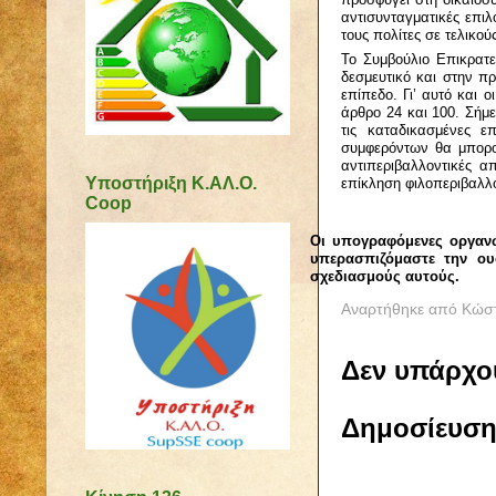
αντισυνταγματικές επιλ
τους πολίτες σε τελικού
Το Συμβούλιο Επικρατε
δεσμευτικό και στην πρ
επίπεδο. Γι’ αυτό και
άρθρο 24 και 100. Σήμ
τις καταδικασμένες ε
συμφερόντων θα μπορο
αντιπεριβαλλοντικές 
Υποστήριξη Κ.ΑΛ.Ο.
επίκληση φιλοπεριβαλ
Coop
Οι υπογραφόμενες οργανώ
υπερασπιζόμαστε την ου
σχεδιασμούς αυτούς.
Αναρτήθηκε από
Κώστ
Δεν υπάρχο
Δημοσίευση