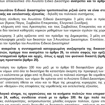
των αποκλειστικά στο Ανώτατο Ειδικό Δικαστήριο
ανατρέπει και το άρθ
νωτάτου Ειδικού Δικαστηρίου τροποποιείται ριζικά ώστε να είναι σ
ικής και εκτελεστικής εξουσίας
- δηλαδή του πολιτικού συστήματος.
βλητη σύνθεση του Ανωτάτου Ειδικού Δικαστηρίου 3 μέλη είναι οι πρό
ν (Άρειος Πάγος, Συμβούλιο Επικρατείας, Ελεγκτικό Συνέδριο),
ε κλήρωση από τους Αρεοπαγίτες και τους Συμβούλους Επικρατείας και σ
αι δύο τακτικοί καθηγητές νομικών μαθημάτων των νομικών σχολών της χώρ
εώρησης 3 μέλη ορίζονται από τον πρόεδρο της Δημοκρατίας, 3 μέλη α
πλειοψηφία μεταξύ των δικαστών των 3 Ανωτάτων Δικαστηρίων. Επιπλέον,
ζει τον πρόεδρο του Ανωτάτου Ειδικού Δικαστηρίου!
ό
αναιρείται η συνταγματικά κατοχυρωμένη ανεξαρτησία της δικαιοσ
σιών, πράγμα που ανατρέπει το άρθρο 26, το οποίο σαφώς την ορίζε
υνταγματικά άρθρα και αρχές, όπως η αρχή του φυσικού δικαστή (άρθρ
ομη προστασία (άρθρο 20).
ηση του άρθρου 100 που μαζί με το άρθρο 93 διασφαλίζουν μέχρι 
ων νόμων από όλα τα δικαστήρια θα καταστήσει άκαρπη την προσφυγή των 
ό,τι καλύπτεται με ψήφο από τη Βουλή, ενώ το πολιτικό σύστημα θα νομοθετ
υνταγματικότητας των νόμων θα κρίνεται από το Ανώτατο Ειδικό Δικαστήριο,
Κατ’ επέκταση τίθεται εκ νέου και το θέμα της μειωμένης κυριαρχίας της
 «θεσμών» στις αποφάσεις της νομοθετικής και εκτελεστικής εξουσίας.
ογικό κίνημα, τις οργανώσεις και τα κινήματα πολιτών που υπερασπ
ρο 24, καθώς συνδέεται στενά με το άρθρο 100
,
θα έχει πολύ πε
δες συλλογικότητες, εκπροσωπώντας χιλιάδες ενεργών πολιτών, έχουν επ
νη και αρκετές φορές δικαιωθεί με δικαστικές αποφάσεις - απέναντι σε π