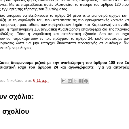
ογές. Με τις παρεμβάσεις αυτές υλοποιείται το πνεύμα του άρθρου 120 πο
ς εγγυητές της τήρησης του Συντάγματος.
ίας μπόρεσε να εξειδικεύσει το άρθρο 24 μέσα από μια σειρά αρχών και 
άξη με τη νομολογία του, που απέσπασε τις πιο εγκωμιαστικές κριτικές κα
 οι επίμονες προσπάθειες των κυβερνήσεων Σημίτη και Καραμανλή να αναθ
ερα, η προτεινομένη Συνταγματική Αναθεώρηση επαναφέρει δια της πλαγίας
πιδιώξεις. Τόσο η νομοθετική και εκτελεστική εξουσία όσο και οι ισχ
ύν να παρακάμπτουν εν τοις πράγμασι το άρθρο 24, καλύπτοντας με μ
αποφάσεις ώστε να μην υπάρχει δυνατότητα προσφυγής σε αυτόνομα δικ
λοντικής νομολογίας.
σεις διαφωνούμε ριζικά με την αναθεώρηση του άρθρου 100 του Συ
σιαστική ισχύ του άρθρου 24 και αγωνιζόμαστε για να αποτρέ
ας Νικολάου
στις
6:11 μ.μ.
υν σχόλια:
 σχολίου