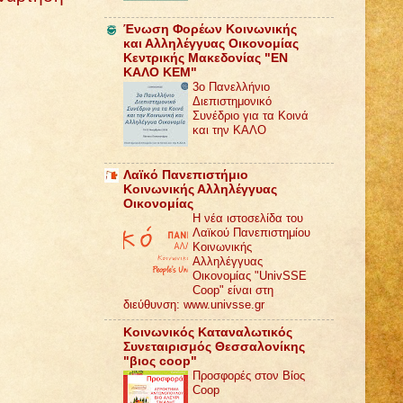
Ένωση Φορέων Κοινωνικής
και Αλληλέγγυας Οικονομίας
Κεντρικής Μακεδονίας "ΕΝ
ΚΑΛΟ ΚΕΜ"
3ο Πανελλήνιο
Διεπιστημονικό
Συνέδριο για τα Κοινά
και την ΚΑΛΟ
Λαϊκό Πανεπιστήμιο
Κοινωνικής Αλληλέγγυας
Οικονομίας
Η νέα ιστοσελίδα του
Λαϊκού Πανεπιστημίου
Κοινωνικής
Αλληλέγγυας
Οικονομίας "UnivSSE
Coop" είναι στη
διεύθυνση: www.univsse.gr
Κοινωνικός Καταναλωτικός
Συνεταιρισμός Θεσσαλονίκης
"βιος coop"
Προσφορές στον Βίος
Coop