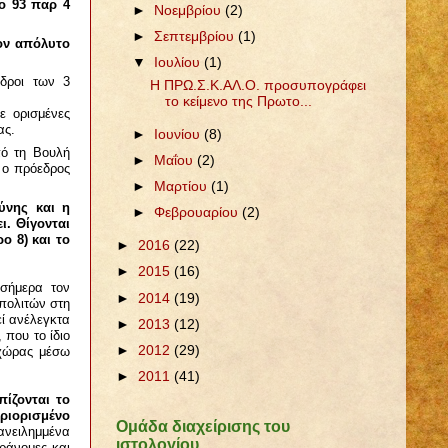
ρο 93 παρ 4
►
Νοεμβρίου
(2)
►
Σεπτεμβρίου
(1)
τον απόλυτο
▼
Ιουλίου
(1)
εδροι των 3
Η ΠΡΩ.Σ.Κ.ΑΛ.Ο. προσυπογράφει
το κείμενο της Πρωτο...
ε ορισμένες
ας.
►
Ιουνίου
(8)
πό τη Βουλή
►
Μαΐου
(2)
 ο πρόεδρος
►
Μαρτίου
(1)
ύνης και η
►
Φεβρουαρίου
(2)
ι. Θίγονται
ο 8) και το
►
2016
(22)
►
2015
(16)
σήμερα τον
►
2014
(19)
πολιτών στη
εί ανέλεγκτα
►
2013
(12)
 που το ίδιο
►
2012
(29)
 χώρας μέσω
►
2011
(41)
ίζονται το
ριορισμένο
Ομάδα διαχείρισης του
ανειλημμένα
ιστολογίου
αράνομες και