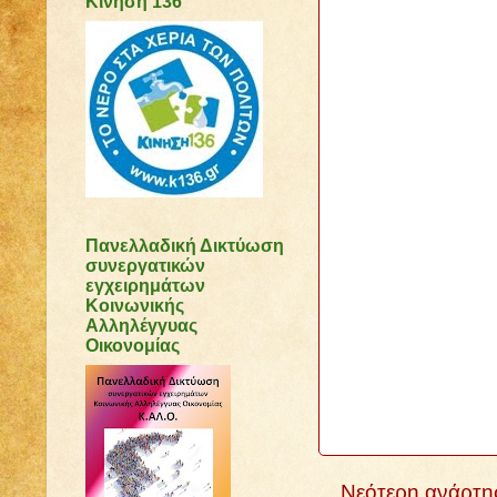
Κίνηση 136
Πανελλαδική Δικτύωση
συνεργατικών
εγχειρημάτων
Κοινωνικής
Αλληλέγγυας
Οικονομίας
Νεότερη ανάρτη