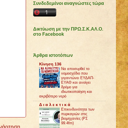
Συνδεδεμένοι αναγνώστες τώρα
Δικτύωση με την ΠΡΩ.Σ.Κ.ΑΛ.Ο.
στο Facebook
Άρθρα ιστοτόπων
Κίνηση 136
Να αποσυρθεί το
νομοσχέδιο που
γιγαντώνει ΕΥΔΑΠ-
ΕΥΑΘ και ανοίγει
δρόμο για
ιδιωτικοποίηση και
ακριβότερο νερό
Δ ι α λ ε κ τ ι κ ά
Επικινδυνότητα των
πυρκαγιών στις
βιομηχανίες (ΡΣ
99.4fm)
Ανάρτηση