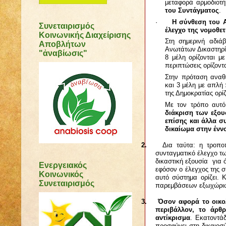
μεταφορά αρμοδιοτή
του Συντάγματος
.
·
Η σύνθεση του Α
Συνεταιρισμός
έλεγχο της νομοθετ
Κοινωνικής Διαχείρισης
Στη σημερινή αδιά
Αποβλήτων
Ανωτάτων Δικαστηρίω
"ἀναβίωσις"
8 μέλη ορίζονται μ
περιπτώσεις ορίζοντ
Στην πρόταση αναθ
και
3
μέλη με απλή 
της Δημοκρατίας ορί
Με τον τρόπο αυτ
διάκριση των εξου
επίσης και άλλα σ
δικαίωμα στην ένν
2.
Δια ταύτα: η τροποποί
συνταγματικό έλεγχο τ
δικαστική εξουσία για 
Ενεργειακός
εφόσον ο έλεγχος της σ
Κοινωνικός
αυτό σύστημα ορίζει. 
Συνεταιρισμός
παρεμβάσεων εξωχώριων
3.
Όσον αφορά το οικολ
περιβάλλον, το άρθ
αντίκρισμα
. Εκατοντά
προσφύγει στη δικαιοσύ