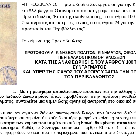
Η ΠΡΩ.Σ.Κ.ΑΛ.Ο. - Πρωτοβουλία Συνεργασίας για την Κ
και Αλληλέγγυα Οικονομία προσυπογράφει το κείμενο τ
Πρωτοβουλίας "Κατά της αναθεώρησης του άρθρου 100 
Συντάγματος και υπέρ της ισχύος του άρθρου 24 για την
προστασία του Περιβάλλοντος".
Το κείμενο της Πρωτοβουλίας:
ΠΡΩΤΟΒΟΥΛΙΑ ΚΙΝΗΣΕΩΝ ΠΟΛΙΤΩΝ, ΚΙΝΗΜΑΤΩΝ, ΟΙΚΟΛ
ΠΕΡΙΒΑΛΛΟΝΤΙΚΩΝ ΟΡΓΑΝΩΣΕΩΝ
ΚΑΤΑ ΤΗΣ ΑΝΑΘΕΩΡΗΣΗΣ ΤΟΥ ΑΡΘΡΟΥ 100 
ΣΥΝΤΑΓΜΑΤΟΣ
ΚΑΙ ΥΠΕΡ ΤΗΣ ΙΣΧΥΟΣ ΤΟΥ ΑΡΘΡΟΥ 24 ΓΙΑ ΤΗΝ Π
ΤΟΥ ΠΕΡΙΒΑΛΛΟΝΤΟΣ
1.
Με τη μεταφορά αποκλειστικών εξουσιών και την αλλαγή 
ου Ειδικού Δικαστηρίου, όπως προβλέπεται στην πρόταση αναθε
γματος, συντελείται μια θεμελιώδης αρνητική ανατροπή στο δικαιϊκό 
αντί για τον σημερινό διάχυτο συνταγματικό έλεγχο, που θεωρείται διεθν
ευτικότερο και σημαίνει ότι κάθε δικαστήριο μπορεί να κρίνει τη συνταγματ
τικότητα των νόμων που
ψηφίζονται από τη Βουλή,
θα κρίνεται αποκλεισ
ικαστήριο.
Καθώς το Σύνταγμα επιτάσσει – άρθρο 93 παρ. 4 – ότι τα
ν εφαρμόζουν νόμους που το περιεχόμενό τους αντίκειται στο Σύνταγμα,