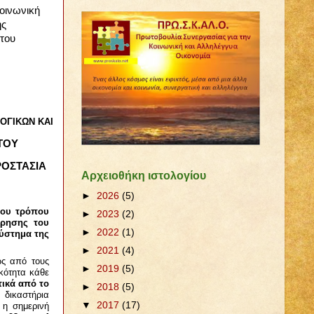
οινωνική
ης
του
ΟΓΙΚΩΝ ΚΑΙ
ΤΟΥ
ΡΟΣΤΑΣΙΑ
Αρχειοθήκη ιστολογίου
►
2026
(5)
του τρόπου
►
2023
(2)
ώρησης του
►
2022
(1)
σύστημα της
►
2021
(4)
ώς από τους
►
2019
(5)
ικότητα κάθε
τικά από το
►
2018
(5)
 δικαστήρια
▼
2017
(17)
 η σημερινή