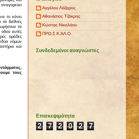
υ αναγορεύει
Αγγέλου Λάζαρος
Αθανάσιος Τζάκρης
να το κάνει
ι σε διεθνές
Κώστας Νικολάου
εωρήσουν τα
 οδού αυτές
ΠΡΩ.Σ.Κ.ΑΛ.Ο.
υρές ομάδες
ανδύα νόμων
αστήρια και
Συνδεδεμένοι αναγνώστες
ντάγματος,
ψουμε τους
Επισκεψιμότητα
2
7
2
0
2
7