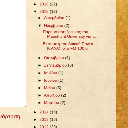
►
2016
(22)
▼
2015
(16)
►
Δεκεμβρίου
(1)
▼
Νοεμβρίου
(2)
Παρουσίαση έρευνας του
Maastricht University για τ...
Εκπομπή του Λαϊκού Πανεπ.
Κ.ΑΛ.Ο. στα FM 100,6
►
Οκτωβρίου
(1)
►
Σεπτεμβρίου
(3)
►
Ιουλίου
(1)
►
Ιουνίου
(1)
►
Μαΐου
(3)
►
Απριλίου
(2)
►
Μαρτίου
(2)
►
2014
(19)
Ανάρτηση
►
2013
(12)
►
2012
(29)