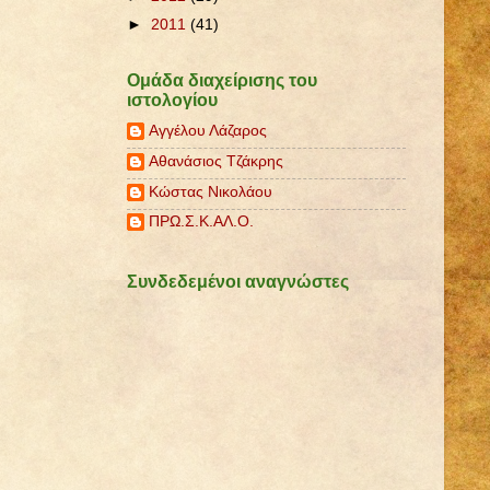
►
2011
(41)
Ομάδα διαχείρισης του
ιστολογίου
Αγγέλου Λάζαρος
Αθανάσιος Τζάκρης
Κώστας Νικολάου
ΠΡΩ.Σ.Κ.ΑΛ.Ο.
Συνδεδεμένοι αναγνώστες