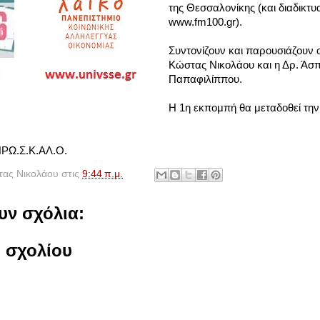
της Θεσσαλονίκης (και διαδικτυ
www.fm100.gr).
Συντονίζουν και παρουσιάζουν 
Κώστας Νικολάου και η Δρ. Άσ
Παπαφιλίππου.
Η 1η εκπομπή θα μεταδοθεί την
ΠΡΩ.Σ.Κ.ΑΛ.Ο.
ας Νικολάου
στις
9:44 π.μ.
υν σχόλια:
 σχολίου