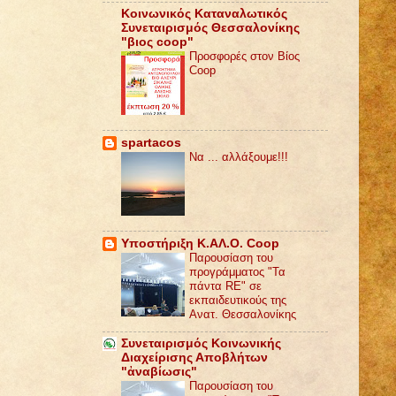
Κοινωνικός Καταναλωτικός
Συνεταιρισμός Θεσσαλονίκης
"βιος coop"
Προσφορές στον Βίος
Coop
spartacos
Να ... αλλάξουμε!!!
Υποστήριξη Κ.ΑΛ.Ο. Coop
Παρουσίαση του
προγράμματος "Τα
πάντα RE" σε
εκπαιδευτικούς της
Ανατ. Θεσσαλονίκης
Συνεταιρισμός Κοινωνικής
Διαχείρισης Αποβλήτων
"ἀναβίωσις"
Παρουσίαση του