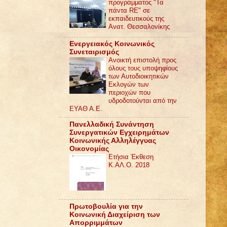
προγράμματος "Τα
πάντα RE" σε
εκπαιδευτικούς της
Ανατ. Θεσσαλονίκης
Ενεργειακός Κοινωνικός
Συνεταιρισμός
Ανοικτή επιστολή προς
όλους τους υποψηφίους
των Αυτοδιοικητικών
Εκλογών των
περιοχών που
υδροδοτούνται από την
ΕΥΑΘ Α.Ε.
Πανελλαδική Συνάντηση
Συνεργατικών Εγχειρημάτων
Κοινωνικής Αλληλέγγυας
Οικονομίας
Ετήσια Έκθεση
Κ.ΑΛ.Ο. 2018
Πρωτοβουλία για την
Κοινωνική Διαχείριση των
Απορριμμάτων