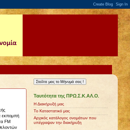
Στείλτε μας το Μήνυμά σας !
Ταυτότητα της ΠΡΩ.Σ.Κ.ΑΛ.Ο.
Η Διακήρυξή μας
κής
Το Καταστατικό μας
ά εκπομπή
Αρχικός κατάλογος ονομάτων που
στα FM
υπέγραψαν την διακήρυξη
εθελοντών