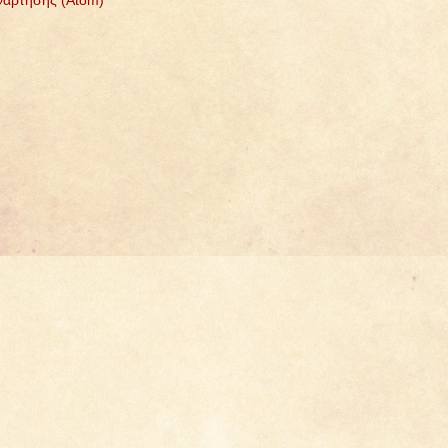
νάρτησης (Atom)