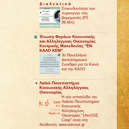
Δ ι α λ ε κ τ ι κ ά
Επικινδυνότητα των
πυρκαγιών στις
βιομηχανίες (ΡΣ
99.4fm)
Ένωση Φορέων Κοινωνικής
και Αλληλέγγυας Οικονομίας
Κεντρικής Μακεδονίας "ΕΝ
ΚΑΛΟ ΚΕΜ"
3ο Πανελλήνιο
Διεπιστημονικό
Συνέδριο για τα Κοινά
και την ΚΑΛΟ
Λαϊκό Πανεπιστήμιο
Κοινωνικής Αλληλέγγυας
Οικονομίας
Η νέα ιστοσελίδα του
Λαϊκού Πανεπιστημίου
Κοινωνικής
Αλληλέγγυας
Οικονομίας "UnivSSE
Coop" είναι στη
διεύθυνση: www.univsse.gr