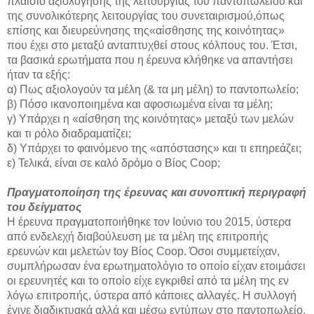
πλαίσιο αξιολόγησης της λειτουργίας του παντοπωλείου και
της συνολικότερης λειτουργίας του συνεταιρισμού,όπως
επίσης και διευρεύνησης της«αίσθησης της κοινότητας»
που έχει στο μεταξύ ανταπτυχθεί στους κόλπους του. Έτσι,
τα βασικά ερωτήματα που η έρευνα κλήθηκε να απαντήσει
ήταν τα εξής:
α) Πως αξιολογούν τα μέλη (& τα μη μέλη) το παντοπωλείο;
β) Πόσο ικανοποιημένα και αφοσιωμένα είναι τα μέλη;
γ) Υπάρχει η «αίσθηση της κοινότητας» μεταξύ των μελών
και τι ρόλο διαδραματίζει;
δ) Υπάρχει το φαινόμενο της «απόστασης» και τι επηρεάζει;
ε) Τελικά, είναι σε καλό δρόμο ο Βίος Coop;
Πραγματοποίηση της έρευνας και συνοπτική περιγραφή
του δείγματος
Η έρευνα πραγματοποιήθηκε τον Ιούνιο του 2015, ύστερα
από ενδελεχή διαβούλευση με τα μέλη της επιτροπής
ερευνών και μελετών toy Βίος Coop. Όσοι συμμετείχαν,
συμπλήρωσαν ένα ερωτηματολόγιο το οποίο είχαν ετοιμάσει
οι ερευνητές και το οποίο είχε εγκριθεί από τα μέλη της εν
λόγω επιτροπής, ύστερα από κάποιες αλλαγές. Η συλλογή
έγινε διαδικτυακά αλλά και μέσω εντύπων στο παντοπωλείο.