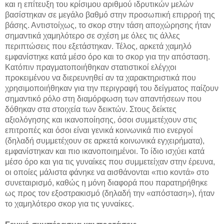
και η επίτευξη του κρίσιμου αριθμού ιδρυτικών μελών
βασίστηκαν σε μεγάλο βαθμό στην προσωπική επιρροή της
βάσης. Αντιστοίχως, το σκορ στην τάση αποχώρησης ήταν
σημαντικά χαμηλότερο σε σχέση με όλες τις άλλες
περιπτώσεις που εξετάστηκαν. Τέλος, αρκετά χαμηλό
εμφανίστηκε κατά μέσο όρο και το σκορ για την απόσταση.
Κατόπιν πραγματοποιήθηκαν στατιστικοί ελέγχοι
προκειμένου να διερευνηθεί αν τα χαρακτηριστικά που
χρησιμοποιήθηκαν για την περιγραφή του δείγματος παίζουν
σημαντικό ρόλο στη διαμόρφωση των απαντήσεων που
δόθηκαν στα στοιχεία των δεικτών. Στους δείκτες
αξιολόγησης και ικανοποίησης, όσοι συμμετέχουν στις
επιτροπές και όσοι είναι γενικά κοινωνικά πιο ενεργοί
(δηλαδή συμμετέχουν σε αρκετά κοινωνικά εγχειρήματα),
εμφανίστηκαν και πιο ικανοποιημένοι. Το ίδιο ισχύει κατά
μέσο όρο και για τις γυναίκες που συμμετείχαν στην έρευνα,
οι οποίες μάλιστα φάνηκε να αισθάνονται «πιο κοντά» στο
συνεταιρισμό, καθώς η μόνη διαφορά που παρατηρήθηκε
ως προς τον εξοστρακισμό (δηλαδή την «απόσταση»), ήταν
το χαμηλότερο σκορ για τις γυναίκες.