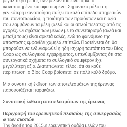
μεγαλύτερο μέρος των μελών του είναι αρκετά
ικανοποιημένο και αφοσιωμένο. Σημαντικό ρόλο στη
γενικότερη ικανοποίηση παίζει το καλό επίπεδο υπηρεσιών
του παντοπωλείου, η ποιότητα των προϊόντων και η αξία
που λαμβάνουν τα μέλη (αλλά και οι απλοί πελάτες) από τις
αγορές. Οι σχέσεις των μελών με το συνεταιρισμό (αλλά και
μεταξύ τους) είναι αρκετά καλές, ενώ το φαινόμενο της
απόστασης εμφανίζει χαμηλά επίπεδα. Προτείνεται ότι θα
μπορούσε να ενδυναμωθεί η ήδη ισχυρή ταυτότητα του Βίος
Coop ως συλλογικού εγχειρήματος, υπενθυμίζοντας ότι στα
συνεργατικά σχήματα το συλλογικό συμφέρον έχει
μεγαλύτερη αξία. Διατυπώνεται τέλος, ότι σε κάθε
περίπτωση, ο Βίος Coop βρίσκεται σε πολύ καλό δρόμο.
Μια συνοπτική έκθεση των αποτελεσμάτων της έρευνας
παρουσιάζεται παρακάτω.
Συνοπτική έκθεση αποτελεσμάτων της έρευνας
Περιγραφή του ερευνητικού πλαισίου, της συνεργασίας
& των σκοπών
Την άνοιξη του 2015,η ερευνητική ομάδα μελών του