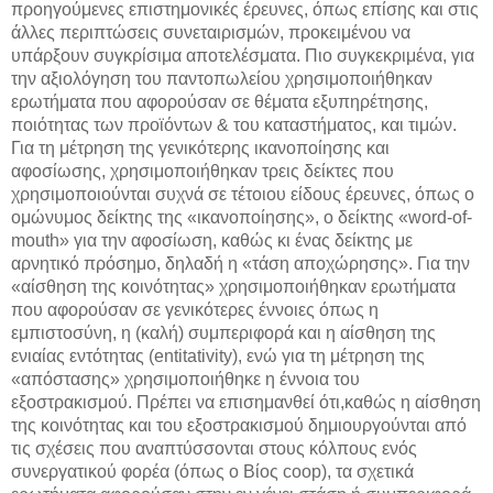
προηγούμενες επιστημονικές έρευνες, όπως επίσης και στις
άλλες περιπτώσεις συνεταιρισμών, προκειμένου να
υπάρξουν συγκρίσιμα αποτελέσματα. Πιο συγκεκριμένα, για
την αξιολόγηση του παντοπωλείου χρησιμοποιήθηκαν
ερωτήματα που αφορούσαν σε θέματα εξυπηρέτησης,
ποιότητας των προϊόντων & του καταστήματος, και τιμών.
Για τη μέτρηση της γενικότερης ικανοποίησης και
αφοσίωσης, χρησιμοποιήθηκαν τρεις δείκτες που
χρησιμοποιούνται συχνά σε τέτοιου είδους έρευνες, όπως ο
ομώνυμος δείκτης της «ικανοποίησης», ο δείκτης «word-of-
mouth» για την αφοσίωση, καθώς κι ένας δείκτης με
αρνητικό πρόσημο, δηλαδή η «τάση αποχώρησης». Για την
«αίσθηση της κοινότητας» χρησιμοποιήθηκαν ερωτήματα
που αφορούσαν σε γενικότερες έννοιες όπως η
εμπιστοσύνη, η (καλή) συμπεριφορά και η αίσθηση της
ενιαίας εντότητας (entitativity), ενώ για τη μέτρηση της
«απόστασης» χρησιμοποιήθηκε η έννοια του
εξοστρακισμού. Πρέπει να επισημανθεί ότι,καθώς η αίσθηση
της κοινότητας και του εξοστρακισμού δημιουργούνται από
τις σχέσεις που αναπτύσσονται στους κόλπους ενός
συνεργατικού φορέα (όπως ο Βίος coop), τα σχετικά