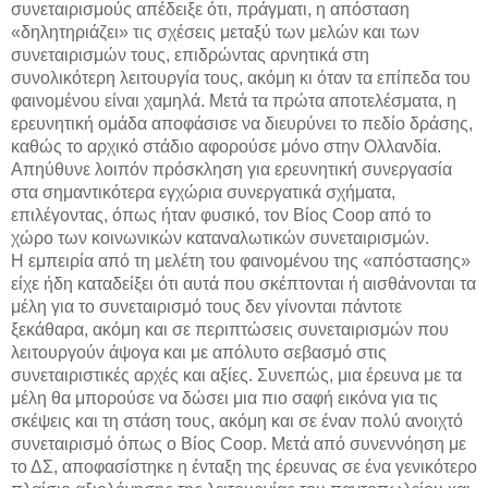
συνεταιρισμούς απέδειξε ότι, πράγματι, η απόσταση
«δηλητηριάζει» τις σχέσεις μεταξύ των μελών και των
συνεταιρισμών τους, επιδρώντας αρνητικά στη
συνολικότερη λειτουργία τους, ακόμη κι όταν τα επίπεδα του
φαινομένου είναι χαμηλά. Μετά τα πρώτα αποτελέσματα, η
ερευνητική ομάδα αποφάσισε να διευρύνει το πεδίο δράσης,
καθώς το αρχικό στάδιο αφορούσε μόνο στην Ολλανδία.
Απηύθυνε λοιπόν πρόσκληση για ερευνητική συνεργασία
στα σημαντικότερα εγχώρια συνεργατικά σχήματα,
επιλέγοντας, όπως ήταν φυσικό, τον Βίος Coop από το
χώρο των κοινωνικών καταναλωτικών συνεταιρισμών.
Η εμπειρία από τη μελέτη του φαινομένου της «απόστασης»
είχε ήδη καταδείξει ότι αυτά που σκέπτονται ή αισθάνονται τα
μέλη για το συνεταιρισμό τους δεν γίνονται πάντοτε
ξεκάθαρα, ακόμη και σε περιπτώσεις συνεταιρισμών που
λειτουργούν άψογα και με απόλυτο σεβασμό στις
συνεταιριστικές αρχές και αξίες. Συνεπώς, μια έρευνα με τα
μέλη θα μπορούσε να δώσει μια πιο σαφή εικόνα για τις
σκέψεις και τη στάση τους, ακόμη και σε έναν πολύ ανοιχτό
συνεταιρισμό όπως ο Βίος Coop. Μετά από συνεννόηση με
το ΔΣ, αποφασίστηκε η ένταξη της έρευνας σε ένα γενικότερο