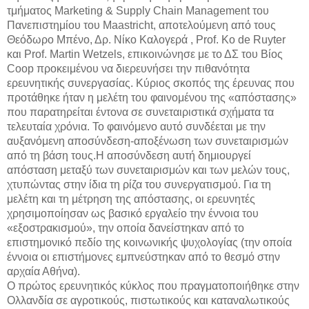
τμήματος Marketing & Supply Chain Management του
Πανεπιστημίου του Maastricht, αποτελούμενη από τους
Θεόδωρο Μπένο, Δρ. Νίκο Καλογερά , Prof. Ko de Ruyter
και Prof. Martin Wetzels, επικοινώνησε με το ΔΣ του Βίος
Coop προκειμένου να διερευνήσει την πιθανότητα
ερευνητικής συνεργασίας. Κύριος σκοπός της έρευνας που
προτάθηκε ήταν η μελέτη του φαινομένου της «απόστασης»
που παρατηρείται έντονα σε συνεταιριστικά σχήματα τα
τελευταία χρόνια. Το φαινόμενο αυτό συνδέεται με την
αυξανόμενη αποσύνδεση-αποξένωση των συνεταιρισμών
από τη βάση τους.Η αποσύνδεση αυτή δημιουργεί
απόσταση μεταξύ των συνεταιρισμών και των μελών τους,
χτυπώντας στην ίδια τη ρίζα του συνεργατισμού. Για τη
μελέτη και τη μέτρηση της απόστασης, οι ερευνητές
χρησιμοποίησαν ως βασικό εργαλείο την έννοια του
«εξοστρακισμού», την οποία δανείστηκαν από το
επιστημονικό πεδίο της κοινωνικής ψυχολογίας (την οποία
έννοια οι επιστήμονες εμπνεύστηκαν από το θεσμό στην
αρχαία Αθήνα).
Ο πρώτος ερευνητικός κύκλος που πραγματοποιήθηκε στην
Ολλανδία σε αγροτικούς, πιστωτικούς και καταναλωτικούς