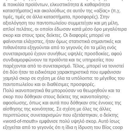
& ποικιλία προϊόντων, ελκυστικότητα & καθαριότητα
καταστήματος) και ακολούθως σε αυτόν της «αξίας» (π.χ.
τιμές, τιμές σε άλλα καταστήματα, προσφορές). Στην
αξιολόγηση του παντοπωλείου συμμετείχαν και μη μέλη,
απλοί πελάτες, οι οποίοι έδωσαν κατά μέσο όρο μεγαλύτερα
σκορ και στους τρεις δείκτες. Οι διαφορές μπορεί να
φαίνονται ελάχιστες, ήταν όμως στατιστικά σημαντικές και
πιθανότατα εξηγούνται από το γεγονός ότι τα μέλη ενός
συνεταιρισμού έχουν συνήθως υψηλές προσδοκίες, αφού
συνδιαμορφώνουν τα προϊόντα και τις υπηρεσίες που
παρέχονται από το συνεταιρισμό. Τέλος, μπορεί να τονιστεί
ότι δύο ήταν τα ειδικότερα χαρακτηριστικά που εμφάνισαν
χαμηλό σκορ σε σχέση με όλα τα υπόλοιπα: το μέγεθος του
παντοπωλείου και οι διαθέσιμες προσφορές.
Πολύ ικανοποιητικά θα μπορούσαν να θεωρηθούν και τα
σκορ που δόθηκαν στους δείκτες της ικανοποίησης-
αφοσίωσης, όπως και αυτά που δόθηκαν στις έννοιες της
αίσθησης της κοινότητας. Σε σχέση με όλες τις άλλες
περιπτώσεις συνεταιρισμών που εξετάστηκαν, ο δείκτης
«word-of-mouth» εμφάνισε πολύ υψηλό σκορ. Αυτό ίσως
εξηγείται από το γεγονός ότι η ίδια η ίδρυση του Βίος coop