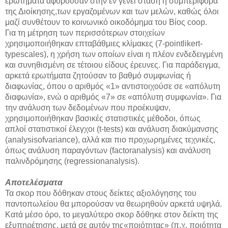
ερωτήματα αφορούσαν στην εν γένει στάση ή συμπεριφορά
της Διοίκησης,των εργαζομένων και των μελών, καθώς όλοι
μαζί συνθέτουν το κοινωνικό οικοδόμημα του Βίος coop.
Για τη μέτρηση των περισσότερων στοιχείων
χρησιμοποιήθηκαν επταβάθμιες κλίμακες (7-pointlikert-
typescales), η χρήση των οποίων είναι η πλέον ενδεδειγμένη
και συνηθισμένη σε τέτοιου είδους έρευνες. Για παράδειγμα,
αρκετά ερωτήματα ζητούσαν το βαθμό συμφωνίας ή
διαφωνίας, όπου ο αριθμός «1» αντιστοιχούσε σε «απόλυτη
διαφωνία», ενώ ο αριθμός «7» σε «απόλυτη συμφωνία». Για
την ανάλυση των δεδομένων που προέκυψαν,
χρησιμοποιήθηκαν βασικές στατιστικές μέθοδοι, όπως
απλοί στατιστικοί έλεγχοι (t-tests) και ανάλυση διακύμανσης
(analysisofvariance), αλλά και πιο προχωρημένες τεχνικές,
όπως ανάλυση παραγόντων (factoranalysis) και ανάλυση
παλινδρόμησης (regressionanalysis).
Αποτελέσματα
Τα σκορ που δόθηκαν στους δείκτες αξιολόγησης του
παντοπωλείου θα μπορούσαν να θεωρηθούν αρκετά υψηλά.
Κατά μέσο όρο, το μεγαλύτερο σκορ δόθηκε στον δείκτη της
εξυπηρέτησης, μετά σε αυτόν της«ποιότητας» (π.χ. ποιότητα