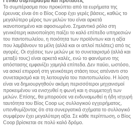
Γενικό συμπέρασμα και προτάσεις
Το συμπέρασμα που προκύπτει από τα ευρήματα της
έρευνας είναι ότι ο Βίος Coop έχει γερές βάσεις, καθώς το
μεγαλύτερο μέρος των μελών του είναι αρκετά
ικανοποιημένο και αφοσιωμένο. Σημαντικό ρόλο στη
γενικότερη ικανοποίηση παίζει το καλό επίπεδο υπηρεσιών
του παντοπωλείου, η ποιότητα των προϊόντων και η αξία
που λαμβάνουν τα μέλη (αλλά και οι απλοί πελάτες) από τις
αγορές. Οι σχέσεις των μελών με το συνεταιρισμό (αλλά και
μεταξύ τους) είναι αρκετά καλές, ενώ το φαινόμενο της
απόστασης εμφανίζει χαμηλά επίπεδα. Δεν παύει, ωστόσο,
να ασκεί επιρροή στη γενικότερη στάση τους απέναντι στο
συνεταιρισμό και τη λειτουργία του παντοπωλείου. Η λύση
είναι να δημιουργηθούν ακόμη περισσότεροι μηχανισμοί
προκειμένου να ενισχυθεί η φωνή και η συμμετοχή των
μελών. Επίσης, θα μπορούσε να ενδυναμωθεί η ήδη ισχυρή
ταυτότητα του Βίος Coop ως συλλογικού εγχειρήματος,
υπενθυμίζοντας ότι στα συνεργατικά σχήματα το συλλογικό
συμφέρον έχει μεγαλύτερη αξία. Σε κάθε περίπτωση, ο Βίος
Coop βρίσκεται σε πολύ καλό δρόμο.