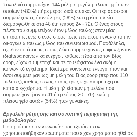
Συνολικά συμμετείχαν 144 μέλη, η μεγάλη πλειοψηφία των
οποίων (>80%) πήρε μέρος διαδικτυακά. Οι περισσότεροι
συμμετέχοντες ήταν άντρες (58%) και η μέση ηλικία
διαμορφώθηκε στα 48 έτη (εύρος 24 - 72). Ο ένας στους
πέντε που συμμετείχαν ήταν μέλος τουλάχιστον μίας
επιτροπής, ενώ ο ένας στους τρεις είχε ακόμη έναν από την
οικογένειά του ως μέλος του συνεταιρισμού. Παράλληλα,
σχεδόν οι τέσσερις στους δέκα συμμετέχοντες εμφανίζονταν
ιδιαίτερα κοινωνικά ενεργοί, καθώς, πέρα από τον Βίος
coop, είχαν συμμετοχή και σε τουλάχιστον ένα ακόμη
κοινωνικό εγχείρημα. Ιδιαίτερα κοινωνικά ενεργοί ήταν και
όσοι συμμετείχαν ως μη μέλη του Βίος coop (περίπου 110
πελάτες), καθώς ο ένας στους τρεις είχε συμμετοχή σε
κάποιο εγχείρημα. Η μέση ηλικία των μη μελών που
συμμετείχαν ήταν τα 41 έτη (εύρος 20 - 70), ενώ η
πλειοψηφία αυτών (54%) ήταν γυναίκες.
Εργαλεία μέτρησης και συνοπτική περιγραφή της
μεθοδολογίας
Για τη μέτρηση των εννοιών που εξετάστηκαν,
χρησιμοποιήθηκαν ερωτήματα που είχαν χρησιμοποιηθεί σε