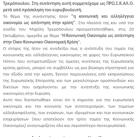
Τρεμόπουλου. Στη συνάντηση αυτή συμμετείχαμε ως ΠΡΩ.Σ.Κ.ΑΛ.Ο.
μετά από πρόσκληση του ευρωβουλευτή.
Το θέμα της συνάντησης ήταν
"η
κοινωνική και αλληλέγγυα
οικονομία ως απάντηση στην κρίση"
. Στα πλαίσιά της και υπό την
αιγίδα του Μιχάλη Τρεμόπουλου πραγματοποιήθηκε, στις 20
Οκτωβρίου, ημερίδα με θέμα "
Η Κοινωνική Οικονομία ως απάντηση
στην Οικο-Κοινωνικο-Οικονομική Κρίση
"
.
Ο στόχος της ήταν να
αναδείξει πως η ανάπτυξη του τομέα της
κοινωνικής και αλληλέγγυας οικονομίας σε χώρες του Ευρωπαϊκού
Νότου
που αντιμετωπίζουν τις άμεσες συνέπειες της Ευρωπαϊκής
κρίσης χρέους, μπορεί να συμβάλλει ως μια βιώσιμη στρατηγική για
την έξοδο από την κρίση.
Έγιναν
παρουσιάσεις από εκπροσώπους
της Ευρωπαϊκής Επιτροπής και των μεγαλύτερων ομοσπονδιών και
δικτύων που ασχολούνται με την ανάπτυξη της κοινωνικής
οικονομίας στην Ευρώπη
.
Αυτό που διαπιστώθηκε είναι ότι η
σημασία για την ευρωπαϊκή
οικονομία και την κοινωνία των συνεταιρισμών, των ταμείων
αλληλασφάλισης, των ενώσεων, των ιδρυμάτων και των κοινωνικών
επιχειρήσεων (που αποτελούν τον τρίτο τομέα της Κοινωνικής
Οικονομίας) αναγνωρίζεται όλο και περισσότερο πανευρωπαϊκά.