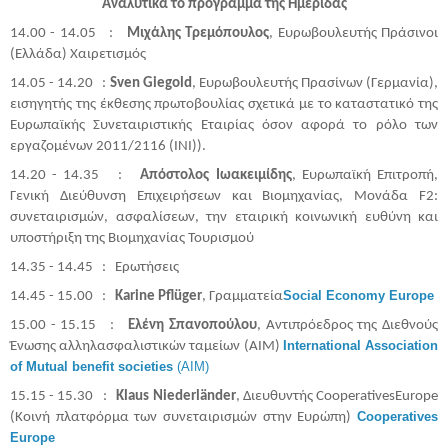
Αναλυτικά το πρόγραμμα της Ημερίδας
14.00 - 14.05 :
Μιχάλης Τρεμόπουλος
, Ευρωβουλευτής Πράσινοι
(Ελλάδα) Χαιρετισμός
14.05 - 14.20 :
Sven Giegold
, Ευρωβουλευτής Πρασίνων (Γερμανία),
εισηγητής της έκθεσης πρωτοβουλίας σχετικά με το καταστατικό της
Ευρωπαϊκής Συνεταιριστικής Εταιρίας όσον αφορά το ρόλο των
εργαζομένων 2011/2116 (INI)).
14.20 - 14.35 :
Απόστολος Ιωακειμίδης
, Ευρωπαϊκή Επιτροπή,
Γενική Διεύθυνση Επιχειρήσεων και Βιομηχανίας, Μονάδα F2:
συνεταιρισμών, ασφαλίσεων, την εταιρική κοινωνική ευθύνη και
υποστήριξη της Βιομηχανίας Τουρισμού
14.35 - 14.45 : Ερωτήσεις
Social Economy Europe
14.45 - 15.00 :
Karine Pflüger
, Γραμματεία
15.00 - 15.15 :
Ελένη Σπανοπούλου
, Αντιπρόεδρος της Διεθνούς
International Association
Ένωσης αλληλασφαλιστικών ταμείων (AIM)
of Mutual benefit societies
(AIM)
15.15 - 15.30 :
Klaus Niederländer
, Διευθυντής CooperativesEurope
Cooperatives
(Κοινή πλατφόρμα των συνεταιρισμών στην Ευρώπη)
Europe