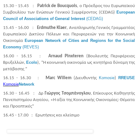
15.30 - 15.45 :
Patrick de Boucquois
, ο Πρόεδρος του Ευρωπαϊκού
European
Συμβουλίου των Ενώσεων Γενικού Συμφέροντος (CEDAG)
Council of Associations of General Interest
(CEDAG)
15.45 - 16.00 :
Erdmuthe Klaer
, Αναπληρωτής Γενικός Γραμματέας
Ευρωπαϊκού Δικτύου Πόλεων και Περιφερειών για την Κοινωνική
European Network of Cities and Regions for the Social
Οικονομία
Economy
(REVES)
16.00 - 16.15 :
Arnaud Pinxteren
(Βουλευτής Περιφέρειας
Ecolo
Βρυξελλών,
), "Η κοινωνική οικονομία ως κινητήρια δύναμη της
μετάβασης "
Komosie
RREUSE
16.15 - 16.30 :
Marc
Willem
(Διευθυντής
)
Komosie
Network
16.30 - 16.45 : Δρ
Γιώργος Τσομπάνογλου
, Επίκουρος Καθηγητής
Πανεπιστημίου Αιγαίου, «Η αξία της Κοινωνικής Οικονομίας: Θέματα
και Προοπτικές"
16.45 - 17.00 : Ερωτήσεις και κλείσιμο