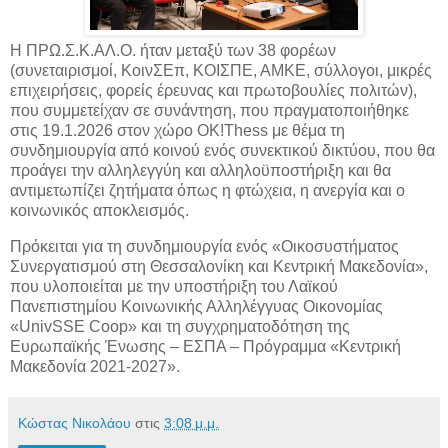
Η ΠΡΩ.Σ.Κ.ΑΛ.Ο. ήταν μεταξύ των 38 φορέων
(συνεταιρισμοί, ΚοινΣΕπ, ΚΟΙΣΠΕ, ΑΜΚΕ, σύλλογοι, μικρές
επιχειρήσεις, φορείς έρευνας και πρωτοβουλίες πολιτών),
που συμμετείχαν σε συνάντηση, που πραγματοποιήθηκε
στις 19.1.2026 στον χώρο OK!Thess με θέμα τη
συνδημιουργία από κοινού ενός συνεκτικού δικτύου, που θα
προάγει την αλληλεγγύη και αλληλοϋποστήριξη και θα
αντιμετωπίζει ζητήματα όπως η φτώχεια, η ανεργία και ο
κοινωνικός αποκλεισμός.
Πρόκειται για τη συνδημιουργία ενός «Οικοσυστήματος
Συνεργατισμού στη Θεσσαλονίκη και Κεντρική Μακεδονία»,
που υλοποιείται με την υποστήριξη του Λαϊκού
Πανεπιστημίου Κοινωνικής Αλληλέγγυας Οικονομίας
«UnivSSE Coop» και τη συγχρηματοδότηση της
Ευρωπαϊκής Ένωσης – ΕΣΠΑ – Πρόγραμμα «Κεντρική
Μακεδονία 2021-2027».
Κώστας Νικολάου
στις
3:08 μ.μ.