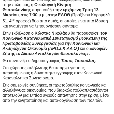
στην πόλη μας, η
Οικολογική Κίνηση
Θεσσαλονίκης
παρουσιάζει
την ερχόμενη Τρίτη 13
Μαρτίου, στις 7:30 μ.μ., στην ΕΔΟΘ
(Προξένου Κορομηλά
ος
51, 4
όροφος) δύο από αυτές, οι οποίες είναι υπό ίδρυση
και αναμένεται να λειτουργήσουν σύντομα.
Στην εκδήλωση ο
Κώστας Νικολάου
θα παρουσιάσει
τον
Κοινωνικό Καταναλωτικό Συνεταιρισμό (ΚοΚαΣυν) της
Πρωτοβουλίας Συνεργασίας για την Κοινωνική και
Αλληλέγγυα Οικονομία (ΠΡΩ.Σ.Κ.ΑΛ.Ο.)
και ο
Ξενοφών
Ζήσης
το Δίκτυο Ανταλλαγών Θεσσαλονίκης.
Θα συντονίζει ο δημοσιογράφος
Τάσος Τασιούλας.
Στο χώρο της εκδήλωσης θα υπάρχει για τους
παριστάμενους η δυνατότητα εγγραφής στον Κοινωνικό
Καταναλωτικό Συνεταιρισμό.
Στις σημερινές συνθήκες, οι πρωτοβουλίες κοινωνικής και
αλληλέγγυας οικονομίας, που διαρκώς πολλαπλασιάζονται
αποτελούν μια ελπίδα υγειούς απάντησης στην κρίση, μέσα
από την κινητοποίηση και αυτο-οργάνωση των πολιτών.